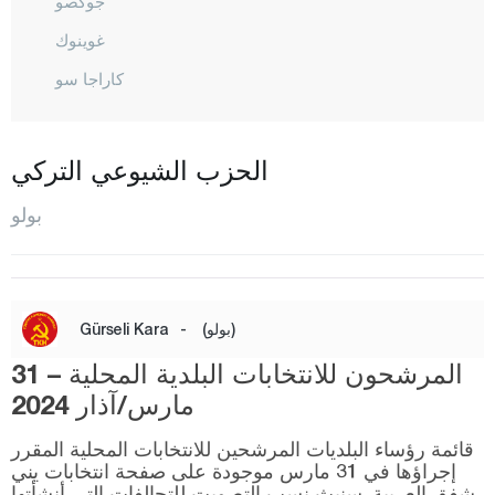
جوكصو
غوينوك
كاراجا سو
قبرصجي
مينغين
الحزب الشيوعي التركي
المركز
بولو
مودوردن
سيبين
تاشكستي
(بولو)
-
Gürseli Kara
ينيشاغ
المرشحون للانتخابات البلدية المحلية – 31
بوردور
مارس/آذار 2024
بورصا
قائمة رؤساء البلديات المرشحين للانتخابات المحلية المقرر
جناق قلعة
إجراؤها في 31 مارس موجودة على صفحة انتخابات يني
شفق العربية. سنبث نسب التصويت للتحالفات التي أنشأتها