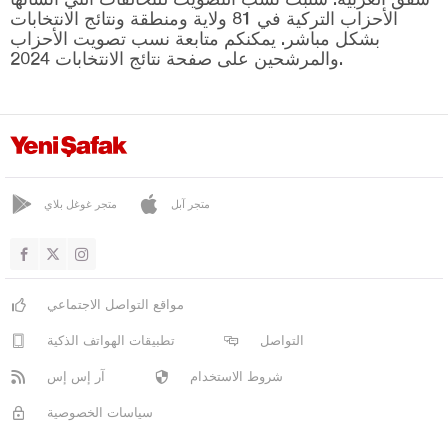
شانكيري
الأحزاب التركية في 81 ولاية ومنطقة ونتائج الانتخابات
بشكل مباشر. يمكنكم متابعة نسب تصويت الأحزاب
جوروم
والمرشحين على صفحة نتائج الانتخابات 2024.
دينيزلي
دياربكر
دوزجا
أدرنة
متجر آبل
متجر غوغل بلاي
إلازغ
إيرزينجان
أرضروم
مواقع التواصل الاجتماعي
إيسكي شهير
التواصل
تطبيقات الهواتف الذكية
غازي عنتاب
شروط الاستخدام
آر إس إس
غيراسون
سياسات الخصوصية
كوموش خانة