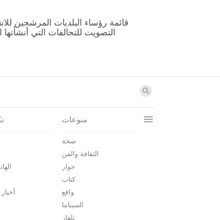
منوعات
تك
صحة
الثقافة والفن
حوار
الهات
كتاب
واقع
أخبار 
السيناما
تلفاز