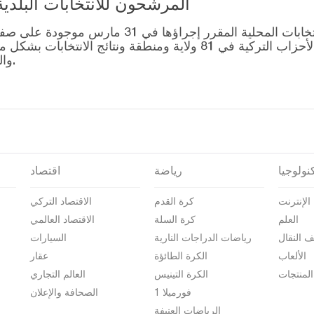
المرشحون للانتخابات البلدية المحلية – 1
قائمة رؤساء البلديات المرشحين للانتخابات المحل
التصويت للتحالفات التي أنشأتها الأحزاب التركية في 81 ولاية وم
والمرشحين على صفحة نتائج الانتخابات 2024.
نولوجيا
رياضة
اقتصاد
الإنترنت
كرة القدم
الاقتصاد التركي
العلم
كرة السلة
الاقتصاد العالمي
ف النقال
رياضات الدراجات النارية
السيارات
الألعاب
الكرة الطائؤة
عقار
المنتجات
الكرة التينيس
العالم التجاري
فورميلا 1
الصحافة والإعلان
الرياضات العنيفة