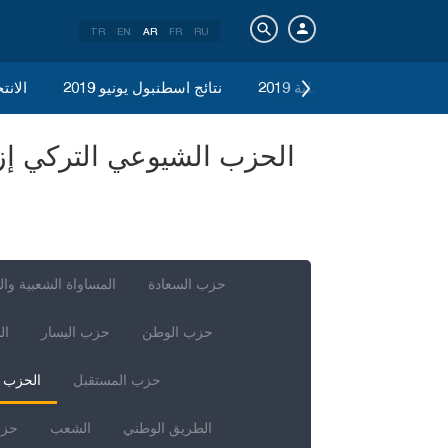
TR
EN
AR
FR
RU
الانتخابات المحلية 2019
نتائج اسطنبول يونيو 2019
الانتخ
حزب السعادة
المساواة الشعبية وال
حزب الوطن
حزب اليسار
ال
حزب المستقبل
الحزب ا
الطريق الوطني
الشعب
حزب