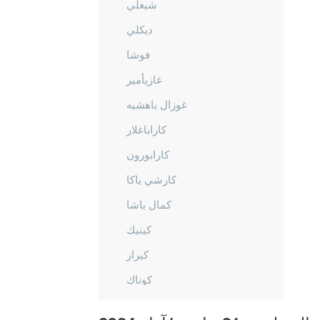
شيغلي
ديكلي
فوشا
غازيأمير
غوزال باهشيه
كاراباغلار
كارابورون
كارشي ياكا
كمال باشا
كينيك
كيراز
كوناك
مينديريس