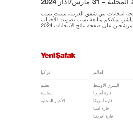
3 مارس/آذار 2024
مينيمان
ية المقرر إجراؤها في 31 مارس موجودة على صفحة انتخابات يني شفق العربية. سنبث نسب
نارلي ديريه
نطقة ونتائج الانتخابات بشكل مباشر. يمكنكم متابعة نسب تصويت الأحزاب
أوداميش
سافاري حصار
سلجوق
تيريه
طوربالي
العالم
تركيا
أورلا
الشرق الأوسط
تعليم
أضنة
قارة أوروبا
سياسة
أديامان
قارة أمريكا
الأخبار المحلية
أفيون قره حصار
قارة آسيا
قارة أفريقيا
أغري
أكسراي