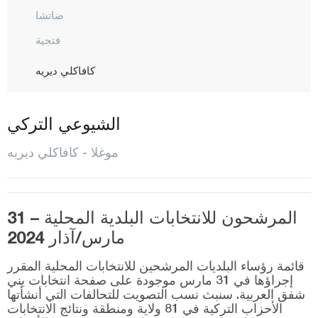
ضاتشا
فتحية
كافاكلي ديريه
كوي جيغيز
مرمريس
الشيوعي التركي
مينتيشيه
موغلا - كافاكلي ديريه
ميلاس
أورطاجا
المرشحون للانتخابات البلدية المحلية – 31
سيدي كيمير
مارس/آذار 2024
أولا
قائمة رؤساء البلديات المرشحين للانتخابات المحلية المقرر
يطاغان
إجراؤها في 31 مارس موجودة على صفحة انتخابات يني
شفق العربية. سنبث نسب التصويت للتحالفات التي أنشأتها
موش
الأحزاب التركية في 81 ولاية ومنطقة ونتائج الانتخابات