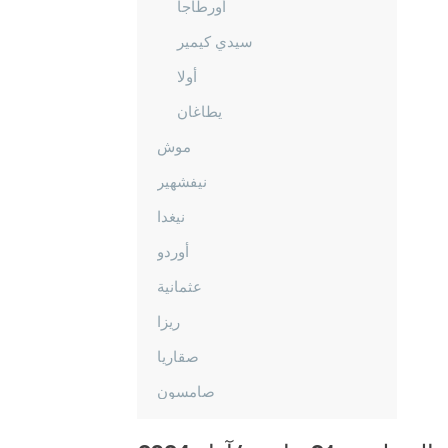
أورطاجا
سيدي كيمير
أولا
يطاغان
موش
نيفشهير
نيغدا
أوردو
عثمانية
ريزا
صقاريا
صامسون
شانلي أورفا