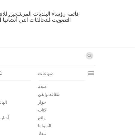
منوعات
تك
صحة
الثقافة والفن
حوار
الهات
كتاب
واقع
أخبار 
السيناما
تلفاز