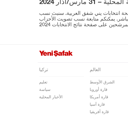
3 مارس/آذار 2024
سيرت
ية المقرر إجراؤها في 31 مارس موجودة على صفحة انتخابات يني شفق العربية. سنبث نسب
سينوب
نطقة ونتائج الانتخابات بشكل مباشر. يمكنكم متابعة نسب تصويت الأحزاب
شرناق
سيفاس
تكيرداغ
توكات
طرابزون
العالم
تركيا
طونجالي
الشرق الأوسط
تعليم
أوشاك
قارة أوروبا
سياسة
فان
قارة أمريكا
الأخبار المحلية
يالوفا
قارة آسيا
قارة أفريقيا
يوزغات
زونغولداك