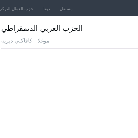
مستقل
ديفا
حزب العمال التركي
الحزب العربي الديمقراطي
موغلا - كافاكلي ديريه