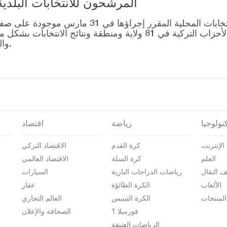
المرشحون للانتخابات البلدية المحلية – 1
قائمة رؤساء البلديات المرشحين للانتخابات المحل
التصويت للتحالفات التي أنشأتها الأحزاب التركية في 81 ولاية وم
والمرشحين على صفحة نتائج الانتخابات 2024.
نولوجيا
رياضة
اقتصاد
الإنترنت
كرة القدم
الاقتصاد التركي
العلم
كرة السلة
الاقتصاد العالمي
ف النقال
رياضات الدراجات النارية
السيارات
الألعاب
الكرة الطائؤة
عقار
المنتجات
الكرة التينيس
العالم التجاري
فورميلا 1
الصحافة والإعلان
الرياضات العنيفة