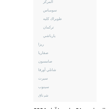
المركز
سومباس
طوبراك كليه
تركمان
يارباشي
ريزا
صقاريا
صامسون
شانلي أورفا
سيرت
سينوب
شرناق
سيفاس