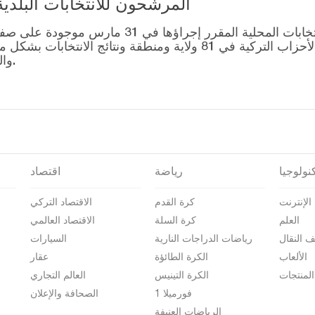
المرشحون للانتخابات البلدية المحلية – 1
قائمة رؤساء البلديات المرشحين للانتخابات المحل
التصويت للتحالفات التي أنشأتها الأحزاب التركية في 81 ولاية وم
والمرشحين على صفحة نتائج الانتخابات 2024.
نولوجيا
رياضة
اقتصاد
الإنترنت
كرة القدم
الاقتصاد التركي
العلم
كرة السلة
الاقتصاد العالمي
ف النقال
رياضات الدراجات النارية
السيارات
الألعاب
الكرة الطائؤة
عقار
المنتجات
الكرة التينيس
العالم التجاري
فورميلا 1
الصحافة والإعلان
الرياضات العنيفة