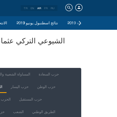
TR
EN
AR
FR
RU
الانتخابات المحلية 2019
نتائج اسطنبول يونيو 2019
الانتخ
حزب السعادة
المساواة الشعبية وال
حزب الوطن
حزب اليسار
ال
حزب المستقبل
الحزب ا
الطريق الوطني
الشعب
حزب