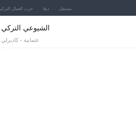
مستقل
ديفا
حزب العمال التركي
الشيوعي التركي
عثمانية - كاديرلي