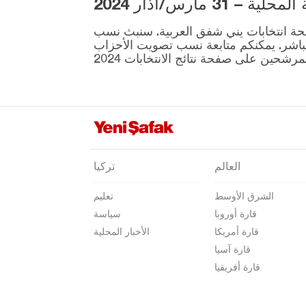
3 مارس/آذار 2024
تكيرداغ
ية المقرر إجراؤها في 31 مارس موجودة على صفحة انتخابات يني شفق العربية. سنبث نسب
توكات
نطقة ونتائج الانتخابات بشكل مباشر. يمكنكم متابعة نسب تصويت الأحزاب
طرابزون
طونجالي
أوشاك
فان
يالوفا
العالم
تركيا
يوزغات
الشرق الأوسط
تعليم
زونغولداك
قارة أوروبا
سياسة
قارة أمريكا
الأخبار المحلية
قارة آسيا
قارة أفريقيا