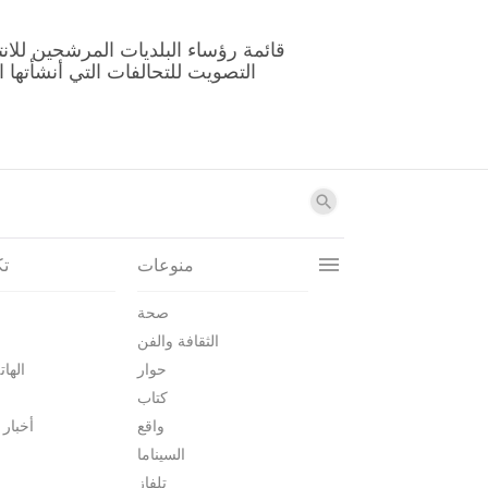
منوعات
تك
صحة
الثقافة والفن
حوار
الهات
كتاب
واقع
أخبار 
السيناما
تلفاز