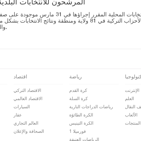
المرشحون للانتخابات البلدية المحلية – 1
قائمة رؤساء البلديات المرشحين للانتخابات المحل
التصويت للتحالفات التي أنشأتها الأحزاب التركية في 81 ولاية وم
والمرشحين على صفحة نتائج الانتخابات 2024.
نولوجيا
رياضة
اقتصاد
الإنترنت
كرة القدم
الاقتصاد التركي
العلم
كرة السلة
الاقتصاد العالمي
ف النقال
رياضات الدراجات النارية
السيارات
الألعاب
الكرة الطائؤة
عقار
المنتجات
الكرة التينيس
العالم التجاري
فورميلا 1
الصحافة والإعلان
الرياضات العنيفة