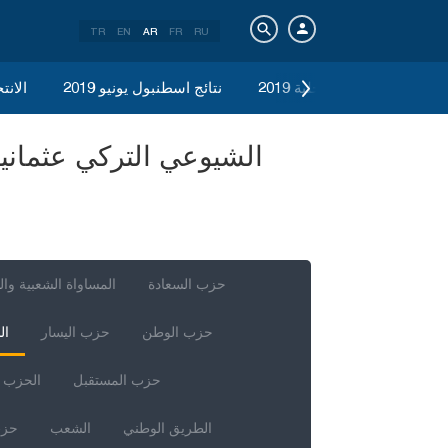
TR
EN
AR
FR
RU
الانتخابات المحلية 2019
نتائج اسطنبول يونيو 2019
الانتخ
حزب السعادة
المساواة الشعبية وال
حزب الوطن
حزب اليسار
ال
حزب المستقبل
الحزب ا
الطريق الوطني
الشعب
حزب