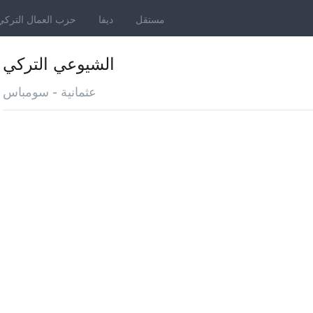
مستقل
ديفا
حزب العمال التركي
الشيوعي التركي
عثمانية - سومباس