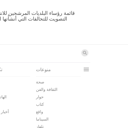
منوعات
تك
صحة
الثقافة والفن
حوار
الهات
كتاب
واقع
أخبار 
السيناما
تلفاز