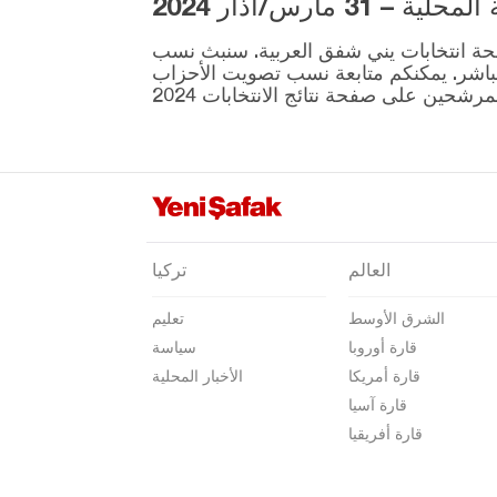
3 مارس/آذار 2024
تكيرداغ
ية المقرر إجراؤها في 31 مارس موجودة على صفحة انتخابات يني شفق العربية. سنبث نسب
توكات
نطقة ونتائج الانتخابات بشكل مباشر. يمكنكم متابعة نسب تصويت الأحزاب
طرابزون
طونجالي
أوشاك
فان
يالوفا
العالم
تركيا
يوزغات
الشرق الأوسط
تعليم
زونغولداك
قارة أوروبا
سياسة
قارة أمريكا
الأخبار المحلية
قارة آسيا
قارة أفريقيا