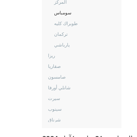
المركز
سومباس
طوبراك كليه
تركمان
يارباشي
ريزا
صقاريا
صامسون
شانلي أورفا
سيرت
سينوب
شرناق
سيفاس