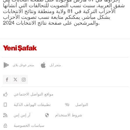
كوركوتيلي
شفق العربية. سنبث نسب التصويت للتحالفات التي أنشأتها
كوملوجا
الأحزاب التركية في 81 ولاية ومنطقة ونتائج الانتخابات
بشكل مباشر. يمكنكم متابعة نسب تصويت الأحزاب
مانافغات
والمرشحين على صفحة نتائج الانتخابات 2024.
مراد باشا
سيريك
أرداهان
أرتفين
متجر آبل
متجر غوغل بلاي
أيدن
بالق أسير
بارتين
مواقع التواصل الاجتماعي
باتمان
التواصل
تطبيقات الهواتف الذكية
بايبورت
شروط الاستخدام
آر إس إس
بيلاجيك
سياسات الخصوصية