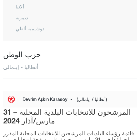
ألانيا
ديمريه
دوشيميه ألطي
إيلمالي
فينيك
حزب الوطن
غازي باشا
أنطاليا - إيلمالي
غون دوموش
إيبرادي
كاش
(أنطاليا / إيلمالي)
-
Devrim Aşkın Karasoy
كيمير
المرشحون للانتخابات البلدية المحلية – 31
كيبيز
مارس/آذار 2024
كونيا ألطي
قائمة رؤساء البلديات المرشحين للانتخابات المحلية المقرر
إجراؤها في 31 مارس موجودة على صفحة انتخابات يني