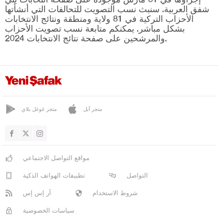
بيتليس
شفق العربية. سنبث نسب التصويت للتحالفات التي أنشأتها
بولو
الأحزاب التركية في 81 ولاية ومنطقة ونتائج الانتخابات
بشكل مباشر. يمكنكم متابعة نسب تصويت الأحزاب
بوردور
والمرشحين على صفحة نتائج الانتخابات 2024.
بورصا
جناق قلعة
شانكيري
جوروم
متجر آبل
متجر غوغل بلاي
دينيزلي
دياربكر
دوزجا
مواقع التواصل الاجتماعي
أدرنة
التواصل
تطبيقات الهواتف الذكية
إلازغ
شروط الاستخدام
آر إس إس
إيرزينجان
سياسات الخصوصية