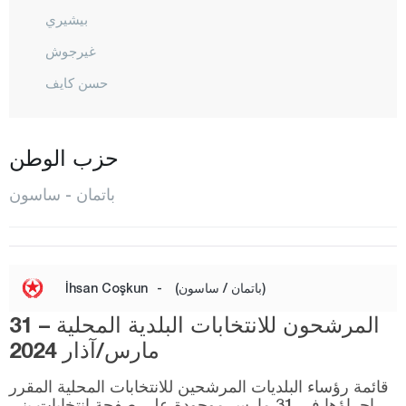
بيشيري
غيرجوش
حسن كايف
ايكي كوبرو
كايا بينار
حزب الوطن
كوزلو
باتمان - ساسون
المركز
ساسون
يوجيباغ
(باتمان / ساسون)
-
İhsan Coşkun
بايبورت
المرشحون للانتخابات البلدية المحلية – 31
بيلاجيك
مارس/آذار 2024
بينغول
قائمة رؤساء البلديات المرشحين للانتخابات المحلية المقرر
إجراؤها في 31 مارس موجودة على صفحة انتخابات يني