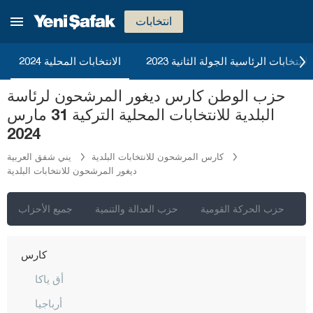
غازي عنتاب
انتخابات
غيراسون
كوموش خانة
2023 الانتخابات الرئاسية الجولة الثانية
الانتخابات المحلية 2024
هاكّاري
حزب الوطن كارس ديغور المرشحون لرئاسة
هطاي
البلدية للانتخابات المحلية التركية 31 مارس
إيغدير
2024
إيسبارتا
كارس المرشحون للانتخابات البلدية
يني شفق العربية
ديغور المرشحون للانتخابات البلدية
قهرمان ماراش
قارابوك
ي
حزب الحركة القومية
حزب العدالة والتنمية
جميع الأحزاب
كرامان
كارس
أق ياكا
أرباجيا