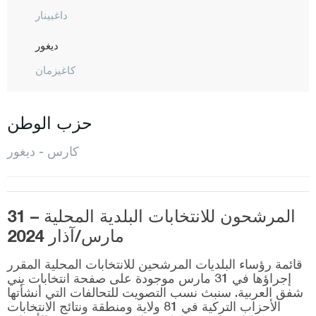
داغبينار
ديغور
كاغيزمان
المركز
ساريكاميش
حزب الوطن
سليم
كارس - ديغور
سوسوز
كاستاموني
المرشحون للانتخابات البلدية المحلية – 31
قيصري
مارس/آذار 2024
كلّس
قائمة رؤساء البلديات المرشحين للانتخابات المحلية المقرر
كيركالي
إجراؤها في 31 مارس موجودة على صفحة انتخابات يني
شفق العربية. سنبث نسب التصويت للتحالفات التي أنشأتها
قرقلر ايلي
الأحزاب التركية في 81 ولاية ومنطقة ونتائج الانتخابات