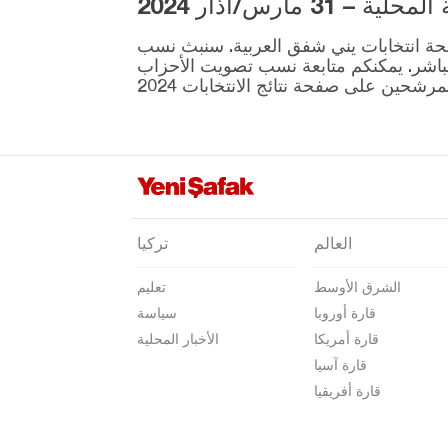
3 مارس/آذار 2024
غازي عنتاب
ية المقرر إجراؤها في 31 مارس موجودة على صفحة انتخابات يني شفق العربية. سنبث نسب
غيراسون
نطقة ونتائج الانتخابات بشكل مباشر. يمكنكم متابعة نسب تصويت الأحزاب
كوموش خانة
هاكّاري
هطاي
إيغدير
إيسبارتا
العالم
تركيا
قهرمان ماراش
الشرق الأوسط
تعليم
قارابوك
قارة أوروبا
سياسة
كرامان
قارة أمريكا
الأخبار المحلية
كارس
قارة آسيا
قارة أفريقيا
كاستاموني
قيصري