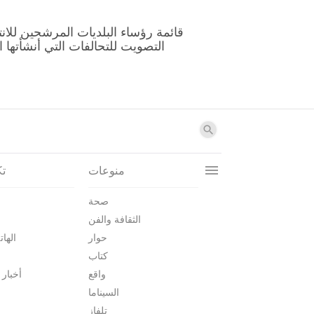
منوعات
تك
صحة
الثقافة والفن
حوار
الهات
كتاب
واقع
أخبار 
السيناما
تلفاز