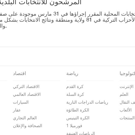
المرشحون للانتخابات البلدية المحلية – 1
قائمة رؤساء البلديات المرشحين للانتخابات المحل
التصويت للتحالفات التي أنشأتها الأحزاب التركية في 81 ولاية وم
والمرشحين على صفحة نتائج الانتخابات 2024.
نولوجيا
رياضة
اقتصاد
الإنترنت
كرة القدم
الاقتصاد التركي
العلم
كرة السلة
الاقتصاد العالمي
ف النقال
رياضات الدراجات النارية
السيارات
الألعاب
الكرة الطائؤة
عقار
المنتجات
الكرة التينيس
العالم التجاري
فورميلا 1
الصحافة والإعلان
الرياضات العنيفة