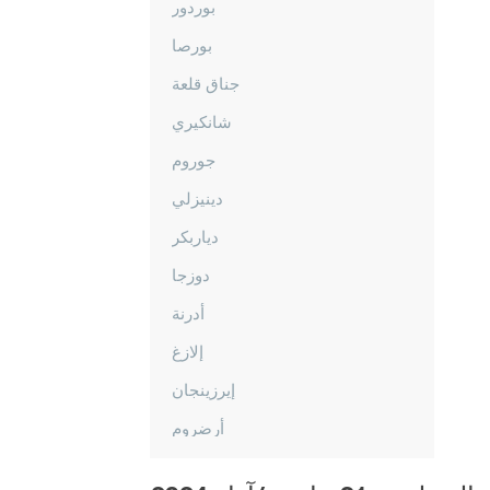
بوردور
بورصا
جناق قلعة
شانكيري
جوروم
دينيزلي
دياربكر
دوزجا
أدرنة
إلازغ
إيرزينجان
أرضروم
إيسكي شهير