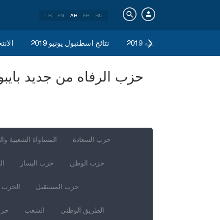
TR
EN
AR
FR
RU
الانتخابات المحلية 2019
نتائج اسطنبول يونيو 2019
الانتخ
حزب السعادة
المساواة الشعبية وال
حزب الوطن
حزب اليسار
ال
حزب المستقبل
الحزب ا
الطريق الوطني
الشعب
حزب