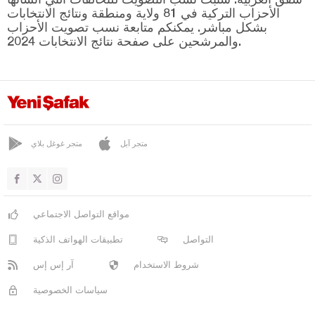
بورصا
الأحزاب التركية في 81 ولاية ومنطقة ونتائج الانتخابات
بشكل مباشر. يمكنكم متابعة نسب تصويت الأحزاب
جناق قلعة
والمرشحين على صفحة نتائج الانتخابات 2024.
شانكيري
جوروم
دينيزلي
دياربكر
متجر آبل
متجر غوغل بلاي
دوزجا
أدرنة
إلازغ
مواقع التواصل الاجتماعي
إيرزينجان
التواصل
تطبيقات الهواتف الذكية
أرضروم
شروط الاستخدام
آر إس إس
إيسكي شهير
سياسات الخصوصية
غازي عنتاب