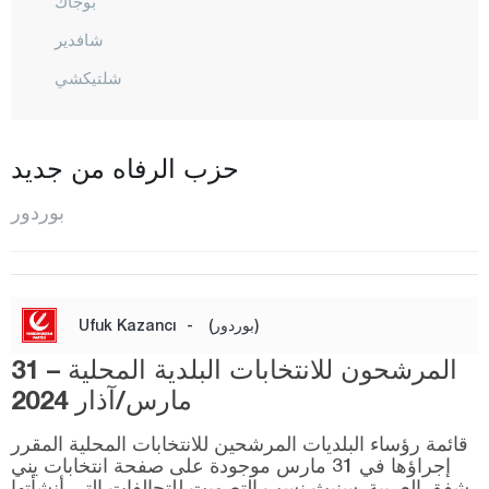
بوجاك
شافدير
شلتيكشي
غول حصار
كارامانلي
حزب الرفاه من جديد
كيمير
بوردور
كيزيلكايا
كوجاليلر
المركز
(بوردور)
-
Ufuk Kazancı
سوغوت
المرشحون للانتخابات البلدية المحلية – 31
تيفينّي
مارس/آذار 2024
يشيل أوفا
قائمة رؤساء البلديات المرشحين للانتخابات المحلية المقرر
يوسفتشا
إجراؤها في 31 مارس موجودة على صفحة انتخابات يني
شفق العربية. سنبث نسب التصويت للتحالفات التي أنشأتها