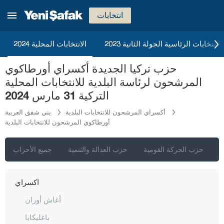
انتخابات
2023 الانتخابات الرئاسية الجولة الثانية
الانتخابات المحلية 2024
إسطنبول
حزب تركيا الجديدة أكسراي أورطاكوي
أنقرة
المرشحون لرئاسة البلدية للانتخابات المحلية
إزمير
التركية 31 مارس 2024
أضنة
أكسراي المرشحون للانتخابات البلدية
يني شفق العربية
أورطاكوي المرشحون للانتخابات البلدية
أديامان
أفيون قره حصار
ي
حزب الحركة القومية
حزب العدالة والتنمية
جميع الأحزاب
أغري
أكسراي
أغاش أوران
باغليكايا