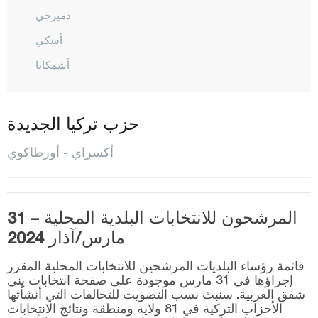
دميرجي
أسكي
أشمكايا
غول أغش
غولبينار
حزب تركيا الجديدة
غوزيليورت
أكسراي - أورطاكوي
هيلفاديرا
إهلارا
المركز
المرشحون للانتخابات البلدية المحلية – 31
مارس/آذار 2024
أورطاكوي
قائمة رؤساء البلديات المرشحين للانتخابات المحلية المقرر
صاغلق
إجراؤها في 31 مارس موجودة على صفحة انتخابات يني
شفق العربية. سنبث نسب التصويت للتحالفات التي أنشأتها
ساراتلي
الأحزاب التركية في 81 ولاية ومنطقة ونتائج الانتخابات