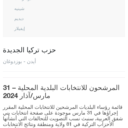
شينيه
ديديم
إيفيلار
غيرمنجيك
إينجيرلي أوفا
حزب تركيا الجديدة
كاراجا سو
أيدن - بوزدوغان
كاربوزلو
كوشارلي
المرشحون للانتخابات البلدية المحلية – 31
كشوك
مارس/آذار 2024
كشو أضاسي
قائمة رؤساء البلديات المرشحين للانتخابات المحلية المقرر
كويوجاك
إجراؤها في 31 مارس موجودة على صفحة انتخابات يني
شفق العربية. سنبث نسب التصويت للتحالفات التي أنشأتها
نازيلّي
الأحزاب التركية في 81 ولاية ومنطقة ونتائج الانتخابات