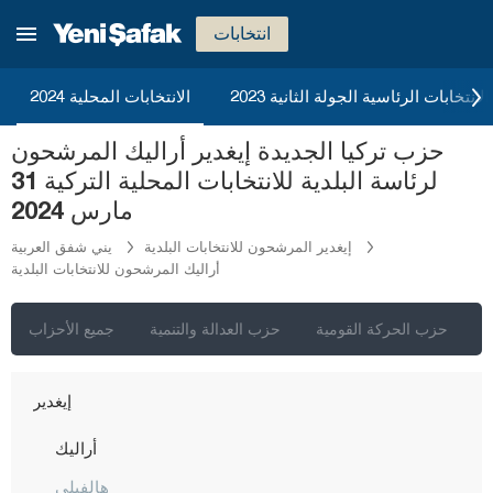
أدرنة
انتخابات
إلازغ
إيرزينجان
2023 الانتخابات الرئاسية الجولة الثانية
الانتخابات المحلية 2024
أرضروم
حزب تركيا الجديدة إيغدير أراليك المرشحون
إيسكي شهير
لرئاسة البلدية للانتخابات المحلية التركية 31
غازي عنتاب
مارس 2024
غيراسون
إيغدير المرشحون للانتخابات البلدية
يني شفق العربية
أراليك المرشحون للانتخابات البلدية
كوموش خانة
هاكّاري
ي
حزب الحركة القومية
حزب العدالة والتنمية
جميع الأحزاب
هطاي
إيغدير
أراليك
هالفيلي