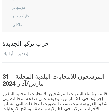
هوشهابر
كاراكويونلو
ملكلي
المركز
طوزلوجا
حزب تركيا الجديدة
إيسبارتا
إيغدير - أراليك
قهرمان ماراش
قارابوك
المرشحون للانتخابات البلدية المحلية – 31
كرامان
مارس/آذار 2024
كارس
قائمة رؤساء البلديات المرشحين للانتخابات المحلية المقرر
كاستاموني
إجراؤها في 31 مارس موجودة على صفحة انتخابات يني
شفق العربية. سنبث نسب التصويت للتحالفات التي أنشأتها
قيصري
الأحزاب التركية في 81 ولاية ومنطقة ونتائج الانتخابات