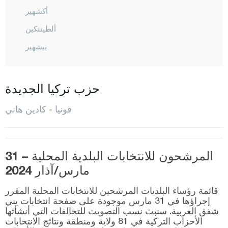
أكشهير
ألطينتكين
بيشهير
بوزكير
شلتيك
حزب تركيا الجديدة
جيهان بيلي
قونيا - كادين هاني
شومارا
ديربينت
ديربوجاك
المرشحون للانتخابات البلدية المحلية – 31
مارس/آذار 2024
دوغان حصار
أمير غازي
قائمة رؤساء البلديات المرشحين للانتخابات المحلية المقرر
إجراؤها في 31 مارس موجودة على صفحة انتخابات يني
إيريغيلي
شفق العربية. سنبث نسب التصويت للتحالفات التي أنشأتها
الأحزاب التركية في 81 ولاية ومنطقة ونتائج الانتخابات
غوني سينير