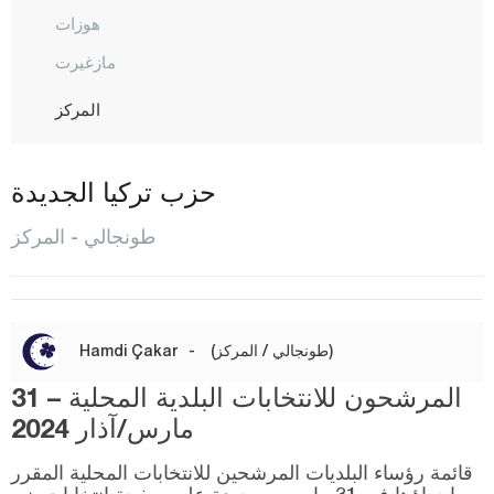
هوزات
مازغيرت
المركز
نظمية
أوفاجيك
حزب تركيا الجديدة
بيرتيك
طونجالي - المركز
بولومور
أوشاك
فان
(طونجالي / المركز)
-
Hamdi Çakar
يالوفا
المرشحون للانتخابات البلدية المحلية – 31
يوزغات
مارس/آذار 2024
زونغولداك
قائمة رؤساء البلديات المرشحين للانتخابات المحلية المقرر