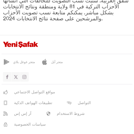
شفق العربية. سنبث نسب التصويت للتحالفات التي أنشأتها
قهرمان ماراش
الأحزاب التركية في 81 ولاية ومنطقة ونتائج الانتخابات
بشكل مباشر. يمكنكم متابعة نسب تصويت الأحزاب
قارابوك
والمرشحين على صفحة نتائج الانتخابات 2024.
كرامان
كارس
كاستاموني
قيصري
متجر آبل
متجر غوغل بلاي
كلّس
كيركالي
قرقلر ايلي
مواقع التواصل الاجتماعي
قرشهير
التواصل
تطبيقات الهواتف الذكية
قوجه ايلي
شروط الاستخدام
آر إس إس
قونيا
سياسات الخصوصية
كوتاهيا