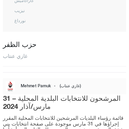
كاراكاميش
نيزيب
نورداغ
أغوزإيلي
شاهين بي
حزب الظفر
شهيد كامل
غازي عنتاب
يافوزلي
غيراسون
كوموش خانة
(غازي عنتاب)
-
Mehmet Pamuk
هاكّاري
المرشحون للانتخابات البلدية المحلية – 31
هطاي
مارس/آذار 2024
إيغدير
قائمة رؤساء البلديات المرشحين للانتخابات المحلية المقرر
إيسبارتا
إجراؤها في 31 مارس موجودة على صفحة انتخابات يني