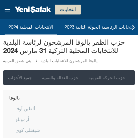
شرناق
انتخابات
سيفاس
2023 الانتخابات الرئاسية الجولة الثانية
الانتخابات المحلية 2024
تكيرداغ
حزب الظفر يالوفا المرشحون لرئاسة البلدية
توكات
للانتخابات المحلية التركية 31 مارس 2024
طرابزون
يالوفا المرشحون للانتخابات البلدية
يني شفق العربية
طونجالي
أوشاك
ي
حزب الحركة القومية
حزب العدالة والتنمية
جميع الأحزاب
فان
يالوفا
ألطين أوفا
أرموتلو
شيفتلي كوي