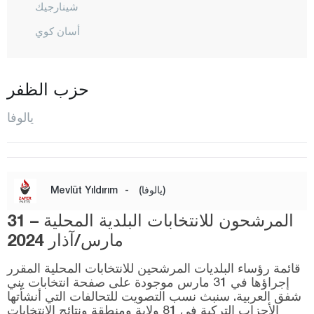
شينارجيك
أسان كوي
قاضيكوي
قايتاز دري
حزب الظفر
قورو
يالوفا
المركز
صوباشي
طاش كوبرو
(يالوفا)
-
Mevlüt Yıldırım
تافشانلي
المرشحون للانتخابات البلدية المحلية – 31
تيرمال
مارس/آذار 2024
تشويقيه
قائمة رؤساء البلديات المرشحين للانتخابات المحلية المقرر
يوزغات
إجراؤها في 31 مارس موجودة على صفحة انتخابات يني
شفق العربية. سنبث نسب التصويت للتحالفات التي أنشأتها
زونغولداك
الأحزاب التركية في 81 ولاية ومنطقة ونتائج الانتخابات