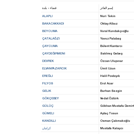
إسم الفائز
قضاء - بلدة
ALAPLI
Nuri Tekin
BAKACAKKADI
Oktay Albuz
BEYCUMA
Vural Kundakçıoğlu
ÇATALAĞZI
Yavuz Palabaş
ÇAYCUMA
Bülent Kantarcı
ÇAYDEĞIRMENI
Satılmış Gebeş
DEVREK
Özcan Ulupınar
ELVANPAZARCIK
Ümit Uzun
EREĞLI
Halil Posbıyık
FILYOS
Erol Acar
GELIK
Burhan Sezgin
GÖKÇEBEY
Vedat Öztürk
GÜLÜÇ
Gökhan Mustafa Demir
GÜMELI
Aytaç Tosun
KANDILLI
Osman Çakmakoğlu
Mustafa Kalaycı
كرامان