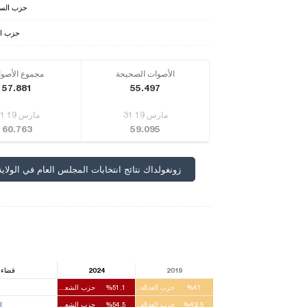
حزب السع
حزب ا
الأصوات الصحيحة
مجموع الأصو
57.881
55.497
31 مارس 19
31 مارس 19
60.763
59.095
زونغولداك نتائج انتخابات المجلس العام في الولاية
2019
2024
قضاء -
%41
حزب العدالة والتنمية
%51.1
حزب الشعب الجمهوري
%42.5
حزب العدالة والتنمية
%54.5
حزب الشعب الجمهوري
ا