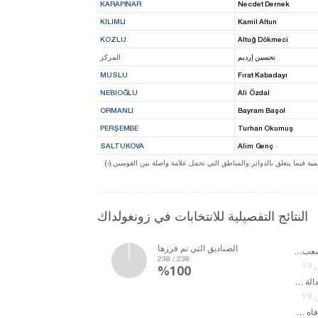
KARAPINAR
Necdet Dernek
KILIMLI
Kamil Altun
KOZLU
Altuğ Dökmeci
تحسين إرديم
المركز
MUSLU
Fırat Kabadayı
NEBIOĞLU
Ali Özdal
ORMANLI
Bayram Başol
PERŞEMBE
Turhan Okumuş
SALTUKOVA
Alim Genç
ة فيما يتعلق بالدوائر والمناطق التي تحمل علامة واصلة بين القوسين
النتائج التفصيلية للانتخابات في زونغولداك
الصناديق التي تم فرزها
حزب الشعب الجمهوري
238 / 238
%100
حزب العدالة والتنمية
حزب الرفاه من جديد