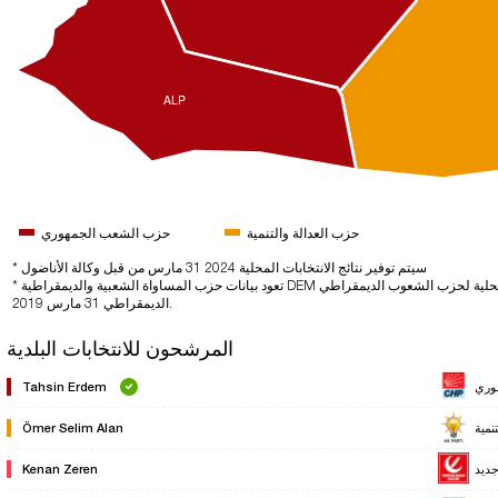
ALP
حزب العدالة والتنمية
حزب الشعب الجمهوري
* سيتم توفير نتائج الانتخابات المحلية 2024 31 مارس من قبل وكالة الأناضول
* تعود بيانات حزب المساواة الشعبية والديمقراطية DEM في انتخابات31 مارس 2024 إلى نتائج الانتخابات المحلية لحزب الشعوب الديمقراطي HDP
الديمقراطي 31 مارس 2019.
المرشحون للانتخابات البلدية
وري
Tahsin Erdem
نمية
Ömer Selim Alan
جديد
Kenan Zeren