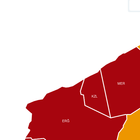
MER
KZL
ERĞ