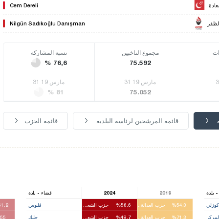
ادة
Cem Dereli
لظفر
Nilgün Sadıkoğlu Danışman
ات
مجموع الناخبين
نسبة المشاركة
% 76,6
75.592
31 مارس 19
31 مارس 19
% 81
75.052
قائمة المرشحين لرئاسة البلدية
قائمة الحزب
 بلدة
2019
2024
قضاء - بلدة
كوزلي
%54.3
حزب العدالة والتنمية
%56.6
حزب الشعب الجمهوري
فليوس
1.2
لمركز
%71.3
حزب العدالة والتنمية
%48.7
حزب الشعب الجمهوري
جليك
55