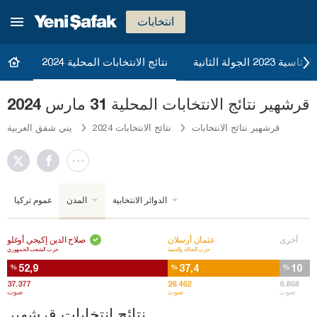
انتخابات
20 الجولة الثانية
نتائج الانتخابات المحلية 2024
قرشهير نتائج الانتخابات المحلية 31 مارس 2024
قرشهير نتائج الانتخابات
نتائج الانتخابات 2024
يني شفق العربية
الدوائر الانتخابية
المدن
عموم تركيا
أخرى
عثمان أرسلان
صلاح الدين إكيجي أوغلو
حزب العدالة والتنمية
حزب الشعب الجمهوري
52,9
37,4
10
%
%
%
37.377
26.462
6.868
صوت
صوت
صوت
نتائج انتخابات قرشهير