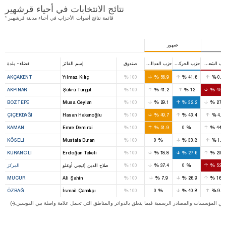
نتائج الانتخابات في أحياء قرشهير
* قائمة نتائج أصوات الأحزاب في أحياء مدينة قرشهير
جمهور
حزب الشعب الجمهوري
حزب الحركة القومية
حزب العدالة والتنمية
صندوق
إسم الفائز
قضاء - بلدة
%
%
%
%
AKÇAKENT
Yılmaz Kılıç
100
56.9
41.6
0.5
%
%
%
%
AKPINAR
Şükrü Turgut
100
41.2
12
45.1
%
%
%
%
BOZTEPE
Musa Ceylan
100
29.1
32.2
27.2
%
%
%
%
ÇIÇEKDAĞI
Hasan Hakanoğlu
100
49.7
43.4
4.1
%
%
%
%
KAMAN
Emre Demirci
100
51.9
0
44.3
%
%
%
%
KÖSELI
Mustafa Duran
100
0
33.8
1.4
%
%
%
%
KURANCILI
Erdoğan Tekeli
100
18.8
27.6
20.4
%
%
%
%
52.9
0
37.4
100
صلاح الدين إكيجي أوغلو
المركز
%
%
%
%
MUCUR
Ali Şahin
100
7.9
26.9
16.2
%
%
%
%
ÖZBAĞ
İsmail Çanakçı
100
0
40.8
9.4
ت من المؤسسات والمصادر الرسمية فيما يتعلق بالدوائر والمناطق التي تحمل علامة واصلة بين القوسين