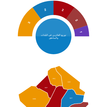
2
2
2
3
1
توزيع الفائزين في البلدات
والمناطق
AKÇ
ÇÇD
AKP
BZT
KMN