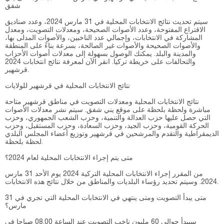
شفق
سيتم تحديث نتائج الانتخابات المحلية في 31 مارس 2024، وعدد صناديق
الاقتراع المفتوحة، وعدد الأصوات الصحيحة، ومعدلات التصويت، ومعدل
المشاركة في الانتخابات، وإجمالي عدد الناخبين، والأصوات المدلى بها،
والأصوات الصحيحة والأصوات غير الصالحة، بسرعة بناءً على المنطقة
والمدينة والبلد. يمكنك الوصول بسهولة إلى معدلات أصوات الأحزاب
والتحالفات على خريطة تركيا. انقر الآن لمعرفة نتائج انتخابات 2024
قرشهير.
نتائج الانتخابات المحلية في قرشهير للولايات
نتائج الانتخابات المحلية ومعدلات التصويت في مناطق قرشهير متاحة
مباشرة ولحظة بلحظة على موقع يني شفق. سيتم نشر معدلات الأصوات
التي حصل عليها حزب العدالة والتنمية، وحزب الشعب الجمهوري، وحزب
الحركة القومية، وحزب الجيد، وحزب السعادة، وحزب المستقبل، وحزب
الديمقراطية والتقدم والمرشحين في قرشهير وتوزيع أعضاء المجلس البلدي
لحظة بلحظة.
متى يتم إجراء الانتخابات المحلية لعام 2024؟
من المقرر إجراء الانتخابات المحلية التركية 2024 يوم الأحد 31 مارس
2024. وسيتم تحديد رؤساء البلديات والمناطق من خلال نتائج هذه الانتخابات.
متى يبدأ التصويت ومتى ينتهي في الانتخابات المحلية التي تجري في 31
مارس؟
سيبدأ حوالي 60 مليون ناخب التصويت عند الساعة 08.00 صباحا في