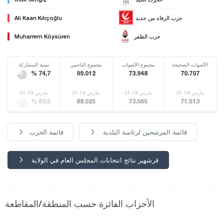
حزب الرفاه من جديد
Ali Kaan Kılıçoğlu
حزب الظفر
Muharrem Köysüren
الأصوات الصحيحة
مجموع الأصوات
مجموع الناخبين
نسبة المشاركة
% 74,7
99.012
73.948
70.707
31 مارس 19
31 مارس 19
31 مارس 19
31 مارس 19
% 83,6
88.025
73.565
71.513
قائمة المرشحين لرئاسة البلدية
قائمة الحزب
قرشهير نتائج انتخابات المجلس العام في الولاية
الأحزاب الفائزة حسب المنطقة/المقاطعة