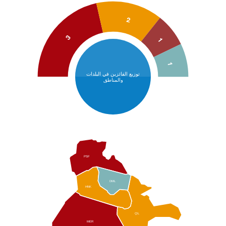
2
3
1
1
توزيع الفائزين في البلدات
والمناطق
PSF
DML
HNK
ÇIL
MER