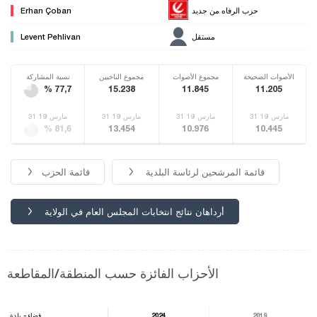
حزب الرفاه من جديد
Erhan Çoban
مستقل
Levent Pehlivan
الأصوات الصحيحة
مجموع الأصوات
مجموع الناخبين
نسبة المشاركة
% 77,7
15.238
11.845
11.205
31 مارس 19
31 مارس 19
31 مارس 19
31 مارس 19
% 81,6
13.454
10.976
10.445
قائمة المرشحين لرئاسة البلدية
قائمة الحزب
أرداهان نتائج انتخابات المجلس العام في الولاية
الأحزاب الفائزة حسب المنطقة/المقاطعة
2019
2024
قضاء - بلدة