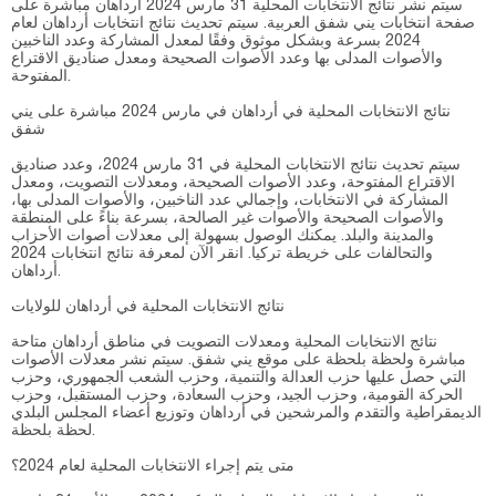
سيتم نشر نتائج الانتخابات المحلية 31 مارس 2024 أرداهان مباشرة على
صفحة انتخابات يني شفق العربية. سيتم تحديث نتائج انتخابات أرداهان لعام
2024 بسرعة وبشكل موثوق وفقًا لمعدل المشاركة وعدد الناخبين
والأصوات المدلى بها وعدد الأصوات الصحيحة ومعدل صناديق الاقتراع
المفتوحة.
نتائج الانتخابات المحلية في أرداهان في مارس 2024 مباشرة على يني
شفق
سيتم تحديث نتائج الانتخابات المحلية في 31 مارس 2024، وعدد صناديق
الاقتراع المفتوحة، وعدد الأصوات الصحيحة، ومعدلات التصويت، ومعدل
المشاركة في الانتخابات، وإجمالي عدد الناخبين، والأصوات المدلى بها،
والأصوات الصحيحة والأصوات غير الصالحة، بسرعة بناءً على المنطقة
والمدينة والبلد. يمكنك الوصول بسهولة إلى معدلات أصوات الأحزاب
والتحالفات على خريطة تركيا. انقر الآن لمعرفة نتائج انتخابات 2024
أرداهان.
نتائج الانتخابات المحلية في أرداهان للولايات
نتائج الانتخابات المحلية ومعدلات التصويت في مناطق أرداهان متاحة
مباشرة ولحظة بلحظة على موقع يني شفق. سيتم نشر معدلات الأصوات
التي حصل عليها حزب العدالة والتنمية، وحزب الشعب الجمهوري، وحزب
الحركة القومية، وحزب الجيد، وحزب السعادة، وحزب المستقبل، وحزب
الديمقراطية والتقدم والمرشحين في أرداهان وتوزيع أعضاء المجلس البلدي
لحظة بلحظة.
متى يتم إجراء الانتخابات المحلية لعام 2024؟