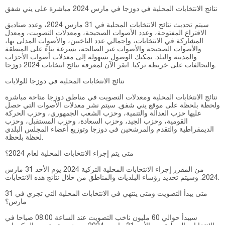
نتائج الانتخابات المحلية في دوزجا في مارس 2024 مباشرة على يني شفق
سيتم تحديث نتائج الانتخابات المحلية في 31 مارس 2024، وعدد صناديق
الاقتراع المفتوحة، وعدد الأصوات الصحيحة، ومعدلات التصويت، ومعدل
المشاركة في الانتخابات، وإجمالي عدد الناخبين، والأصوات المدلى بها،
والأصوات الصحيحة والأصوات غير الصالحة، بسرعة بناءً على المنطقة
والمدينة والبلد. يمكنك الوصول بسهولة إلى معدلات أصوات الأحزاب
والتحالفات على خريطة تركيا. انقر الآن لمعرفة نتائج انتخابات 2024 دوزجا.
نتائج الانتخابات المحلية في دوزجا للولايات
نتائج الانتخابات المحلية ومعدلات التصويت في مناطق دوزجا متاحة مباشرة
ولحظة بلحظة على موقع يني شفق. سيتم نشر معدلات الأصوات التي حصل
عليها حزب العدالة والتنمية، وحزب الشعب الجمهوري، وحزب الحركة
القومية، وحزب الجيد، وحزب السعادة، وحزب المستقبل، وحزب
الديمقراطية والتقدم والمرشحين في دوزجا وتوزيع أعضاء المجلس البلدي
لحظة بلحظة.
متى يتم إجراء الانتخابات المحلية لعام 2024؟
من المقرر إجراء الانتخابات المحلية التركية 2024 يوم الأحد 31 مارس
2024. وسيتم تحديد رؤساء البلديات والمناطق من خلال نتائج هذه الانتخابات.
متى يبدأ التصويت ومتى ينتهي في الانتخابات المحلية التي تجري في 31
مارس؟
سيبدأ حوالي 60 مليون ناخب التصويت عند الساعة 08.00 صباحا في