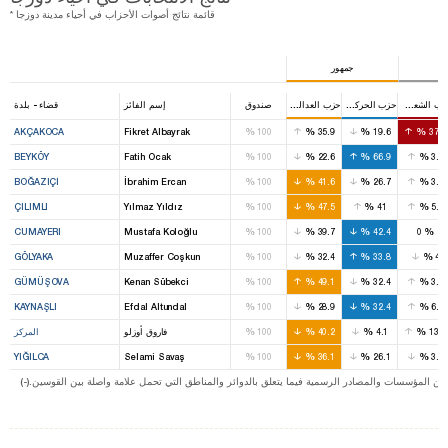
* قائمة نتائج أصوات الأحزاب في أحياء مدينة دوزجا
جمهور
حزب الشعب الجمهوري
حزب الحركة القومية
حزب العدالة والتنمية
صندوق
إسم الفائز
قضاء - بلدة
%
%
%
%
AKÇAKOCA
Fikret Albayrak
100
35.9
19.6
37.4
%
%
%
%
BEYKÖY
Fatih Ocak
100
22.6
66.9
3.2
%
%
%
%
BOĞAZIÇI
İbrahim Ercan
100
41.6
26.7
3.2
%
%
%
%
ÇILIMLI
Yılmaz Yıldız
100
47.5
41
5.7
%
%
%
%
CUMAYERI
Mustafa Koloğlu
100
39.7
42.4
0
%
%
%
%
GÖLYAKA
Muzaffer Coşkun
100
32.4
33.8
4
%
%
%
%
GÜMÜŞOVA
Kenan Sübekci
100
49.1
32.4
3.7
%
%
%
%
KAYNAŞLI
Efdal Altundal
100
28.9
32.4
6.2
%
%
%
%
13.4
4.1
40.2
100
فاروق أوزلو
المركز
%
%
%
%
YIĞILCA
Selami Savaş
100
36.1
26.1
3.9
ت من المؤسسات والمصادر الرسمية فيما يتعلق بالدوائر والمناطق التي تحمل علامة واصلة بين القوسين