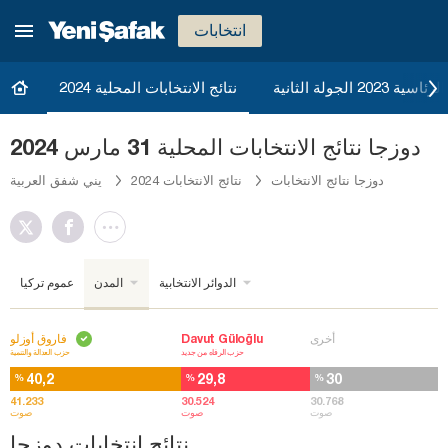
انتخابات
20 الجولة الثانية
نتائج الانتخابات المحلية 2024
دوزجا نتائج الانتخابات المحلية 31 مارس 2024
دوزجا نتائج الانتخابات
نتائج الانتخابات 2024
يني شفق العربية
الدوائر الانتخابية
المدن
عموم تركيا
أخرى
Davut Güloğlu
فاروق أوزلو
حزب الرفاه من جديد
حزب العدالة والتنمية
40,2
29,8
30
%
%
%
41.233
30.524
30.768
صوت
صوت
صوت
نتائج انتخابات دوزجا