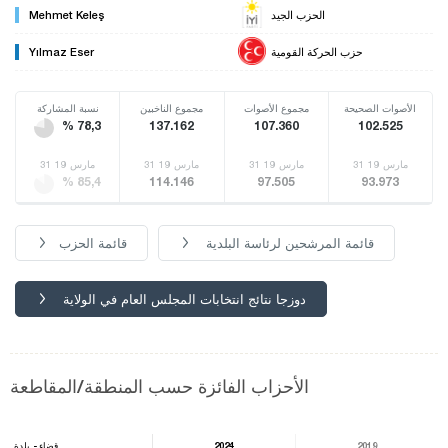
الحزب الجيد
Mehmet Keleş
حزب الحركة القومية
Yılmaz Eser
الأصوات الصحيحة
مجموع الأصوات
مجموع الناخبين
نسبة المشاركة
% 78,3
137.162
107.360
102.525
31 مارس 19
31 مارس 19
31 مارس 19
31 مارس 19
% 85,4
114.146
97.505
93.973
قائمة المرشحين لرئاسة البلدية
قائمة الحزب
دوزجا نتائج انتخابات المجلس العام في الولاية
الأحزاب الفائزة حسب المنطقة/المقاطعة
2019
2024
قضاء - بلدة