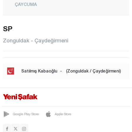
ÇAYCUMA
ÇAYDEĞİRMENİ
SP
DEVREK
ELVANPAZARCIK
Zonguldak - Çaydeğirmeni
EREĞLİ
FİLYOS
GELİK
Satılmış Kabaoğlu
-
(Zonguldak / Çaydeğirmeni)
GÖKÇEBEY
GÜLÜÇ
GÜMELİ
KANDİLLİ
Google Play Store
Apple Store
KARAMAN
KARAPINAR