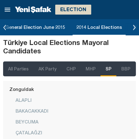
ELECTION
Tokat
Trabzon
General Election June 2015
2014 Local Elections
20
Tunceli
Türkiye Local Elections Mayoral
Uşak
Candidates
Van
Yalova
All Parties
AK Party
CHP
MHP
SP
BBP
Yozgat
Zonguldak
ALAPLI
BAKACAKKADI
BEYCUMA
ÇATALAĞZI