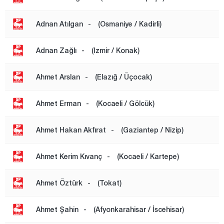
Bingöl
Adnan Atılgan
-
(Osmaniye / Kadirli)
Bitlis
Adnan Zağlı
-
(Izmir / Konak)
Bolu
Burdur
Ahmet Arslan
-
(Elazığ / Üçocak)
Bursa
Çanakkale
Ahmet Erman
-
(Kocaeli / Gölcük)
Çankırı
Ahmet Hakan Akfırat
-
(Gaziantep / Nizip)
Çorum
Denizli
Ahmet Kerim Kıvanç
-
(Kocaeli / Kartepe)
Diyarbakır
Ahmet Öztürk
-
(Tokat)
Düzce
Edirne
Ahmet Şahin
-
(Afyonkarahisar / İscehisar)