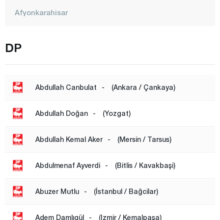
Afyonkarahisar
Ağrı
DP
Aksaray
Amasya
Antalya
Abdullah Canbulat
-
(Ankara / Çankaya)
Ardahan
Abdullah Doğan
-
(Yozgat)
Artvin
Aydın
Abdullah Kemal Aker
-
(Mersin / Tarsus)
Balıkesir
Abdulmenaf Ayverdi
-
(Bitlis / Kavakbaşi)
Bartın
Batman
Abuzer Mutlu
-
(İstanbul / Bağcilar)
Bayburt
Adem Damlıgül
-
(Izmir / Kemalpaşa)
Bilecik