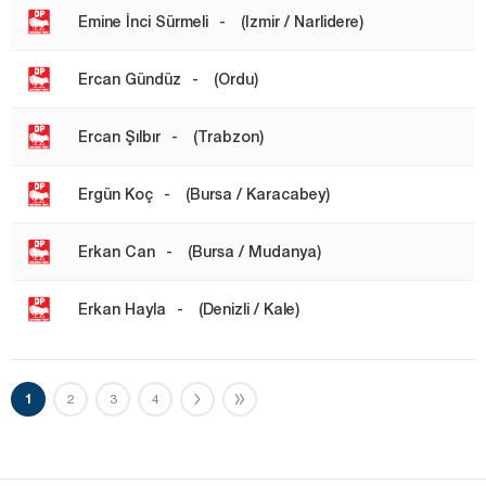
Emine İnci Sürmeli
-
(Izmir / Narlidere)
Ercan Gündüz
-
(Ordu)
Ercan Şılbır
-
(Trabzon)
Ergün Koç
-
(Bursa / Karacabey)
Erkan Can
-
(Bursa / Mudanya)
Erkan Hayla
-
(Denizli / Kale)
1
2
3
4