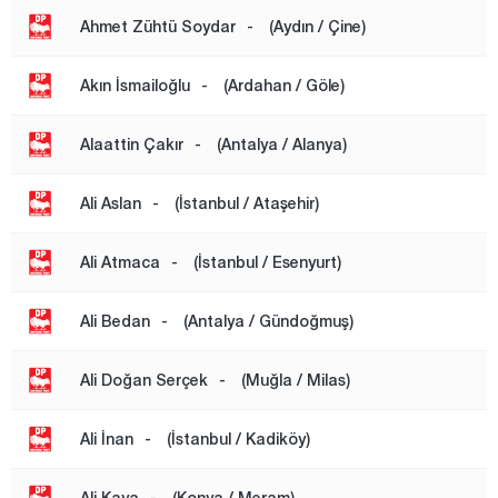
Elazığ
Ahmet Zühtü Soydar
-
(Aydın / Çine)
Erzincan
Erzurum
Akın İsmailoğlu
-
(Ardahan / Göle)
Eskişehir
Alaattin Çakır
-
(Antalya / Alanya)
Gaziantep
Giresun
Ali Aslan
-
(İstanbul / Ataşehir)
Gümüşhane
Ali Atmaca
-
(İstanbul / Esenyurt)
Hakkari
Hatay
Ali Bedan
-
(Antalya / Gündoğmuş)
Iğdır
Ali Doğan Serçek
-
(Muğla / Milas)
Isparta
Kahramanmaraş
Ali İnan
-
(İstanbul / Kadiköy)
Karabük
Ali Kaya
-
(Konya / Meram)