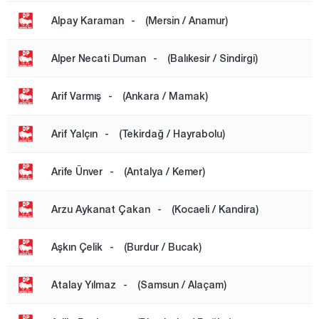
Mardin
Alpay Karaman
-
(Mersin / Anamur)
Mersin
Alper Necati Duman
-
(Balıkesir / Sindirgi)
Muğla
Muş
Arif Varmış
-
(Ankara / Mamak)
Nevşehir
Arif Yalçın
-
(Tekirdağ / Hayrabolu)
Niğde
Ordu
Arife Ünver
-
(Antalya / Kemer)
Osmaniye
Arzu Aykanat Çakan
-
(Kocaeli / Kandira)
Rize
Sakarya
Aşkın Çelik
-
(Burdur / Bucak)
Samsun
Atalay Yılmaz
-
(Samsun / Alaçam)
Şanlıurfa
Siirt