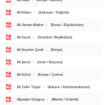
Karaman
Kars
Ali Köken
-
(Sakarya / Söğütlü)
Kastamonu
Ali Osman Makar
-
(Bursa / Büyükorhan)
Kayseri
Kilis
Ali Savut
-
(İstanbul / Beylikdüzü)
Kırıkkale
Ali Seçmen Çevik
-
(Konya)
Kırklareli
Kırşehir
Ali Şenol
-
(Izmir / Balçova)
Kocaeli
Ali Sütcü
-
(Konya / Çumra)
Konya
Kütahya
Ali Zafer Topşir
-
(Ankara / Kahramankazan)
Malatya
Alpaslan Gürgenç
-
(Mersin / Erdemli)
Manisa