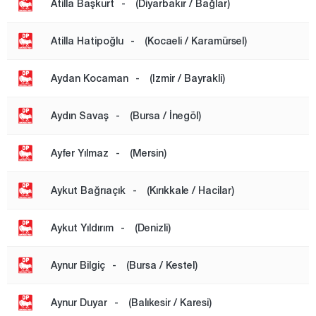
Atilla Başkurt
-
(Diyarbakır / Bağlar)
Sinop
Atilla Hatipoğlu
-
(Kocaeli / Karamürsel)
Şırnak
Sivas
Aydan Kocaman
-
(Izmir / Bayrakli)
Tekirdağ
Aydın Savaş
-
(Bursa / İnegöl)
Tokat
Trabzon
Ayfer Yılmaz
-
(Mersin)
Tunceli
Uşak
Aykut Bağrıaçık
-
(Kırıkkale / Hacilar)
Van
Aykut Yıldırım
-
(Denizli)
Yalova
Yozgat
Aynur Bilgiç
-
(Bursa / Kestel)
Zonguldak
Aynur Duyar
-
(Balıkesir / Karesi)