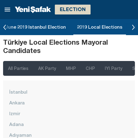
ELECTION
June 2019 Istanbul Election
2019 Local Elections
Ju
Türkiye Local Elections Mayoral
Candidates
All Parties
AK Party
MHP
CHP
IYI Party
SP
İstanbul
Ankara
Izmir
Adana
Adıyaman