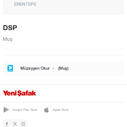
ERENTEPE
HASKÖY
KARAAĞAÇLI
DSP
KIRKÖY
Muş
KIZILAĞAÇ
KONAKKURAN
KONUKBEKLER
Müzeyyen Okur
-
(Muş)
KORKUT
MALAZGİRT
CENTER
RÜSTEMGEDİK
Google Play Store
Apple Store
SARIPINAR
SERİNOVA