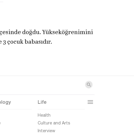
lçesinde doğdu. Yükseköğrenimini
 3 çocuk babasıdır.
ology
Life
t
Health
e
Culture and Arts
Interview