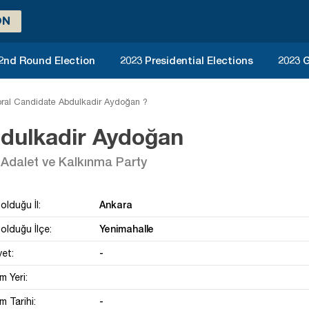
ON
 2nd Round Election
2023 Presidential Elections
2023 G
ral Candidate Abdulkadir Aydoğan ?
dulkadir Aydoğan
Adalet ve Kalkınma Party
Ankara
olduğu İl:
Yenimahalle
olduğu İlçe:
-
yet:
 Yeri:
-
 Tarihi: