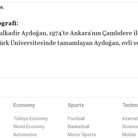
k:
grafi:
lkadir Aydoğan, 1974'te Ankara'nın Çamlıdere i
ürk Üniversitesinde tamamlayan Aydoğan, evli ve
Economy
Sports
Techn
Türkiye Economy
Football
Interne
World Economy
Basketball
Scienc
Automotive
Motor Sports
Mobile