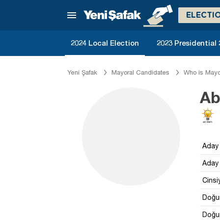
ELECTI
2024 Local Election
2023 Presidential
Yeni Şafak
Mayoral Candidates
Who is Mayo
Ab
Aday 
Aday 
Cinsi
Doğum
Doğum