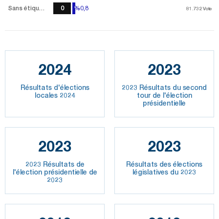
Sans étiquette
0
%0,8
%0,8
81.732
81.732
Vote
Vote
2024
2023
Résultats d'élections
2023 Résultats du second
locales 2024
tour de l'élection
présidentielle
2023
2023
2023 Résultats de
Résultats des élections
l'élection présidentielle de
législatives du 2023
2023