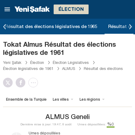
ÉLECTION
Résultat des élections législatives de 1965
Résultat des
Tokat Almus Résultat des élections
législatives de 1961
Yeni Şafak
Élection
Élection Législatives
Élection législatives de 1961
ALMUS
Résultat des élections
Ensemble de la Turquie
Les villes
Les régions
ALMUS Geneli
%0
Dernière mise à jour: 19:47, 8 août
Urnes dépouillées:
Urnes dépouillées