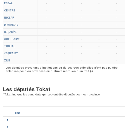
ERBAA
-
-
-
-
-
CENTRE
-
-
-
-
-
NİKSAR
-
-
-
-
-
DIMANCHE
-
-
-
-
-
REŞADİYE
-
-
-
-
-
SULUSARAY
-
-
-
-
-
TURHAL
-
-
-
-
-
YEŞİLYURT
-
-
-
-
-
ZİLE
-
-
-
-
-
Les données provenant d'institutions ou de sources officielles n'ont pas pu être
obtenues pour les provinces ou districts marqués d'un trait (-).
Les députés Tokat
* Tokat indique les candidats qui peuvent être députés pour leur province.
Tokat
1
2