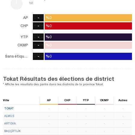
%0
AP
-
%0
%0
0
Vote
CHP
-
%0
%0
0
Vote
YTP
-
%0
%0
0
Vote
CKMP
-
%0
%0
0
Vote
Sans étiquette
-
%0
%0
0
Vote
Tokat Résultats des élections de district
* Affiche les résultats des partis dans les districts de la province Tokat.
Ville
AP
CHP
YTP
CKMP
Autres
TOKAT
-
-
-
-
-
ALMUS
-
-
-
-
-
ARTOVA
-
-
-
-
-
BAŞÇİFTLİK
-
-
-
-
-