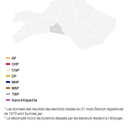
SSR
BLY
KRS
KEP
EDR
HAV
DRS
ALT
İVR
BUR
BİG
SAV
GÖM
AYV
SIN
AP
CHP
CGP
DP
MHP
MSP
TBP
Sans étiquette
* Les données des résultats des élections locales du 31 mars Élection législatives
de 1973 sont fournies par .
* Le décompte inclut les bulletins déposés par les électeurs résidant à l’étranger.