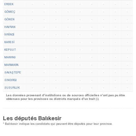
ERDEK
-
-
-
-
-
-
-
-
-
GÖMEÇ
-
-
-
-
-
-
-
-
-
GÖNEN
-
-
-
-
-
-
-
-
-
HAVRAN
-
-
-
-
-
-
-
-
-
İVRİNDİ
-
-
-
-
-
-
-
-
-
KARESİ
-
-
-
-
-
-
-
-
-
KEPSUT
-
-
-
-
-
-
-
-
-
MANYAS
-
-
-
-
-
-
-
-
-
MARMARA
-
-
-
-
-
-
-
-
-
SAVAŞTEPE
-
-
-
-
-
-
-
-
-
SINDIRGI
-
-
-
-
-
-
-
-
-
SUSURLUK
-
-
-
-
-
-
-
-
-
Les données provenant d'institutions ou de sources officielles n'ont pas pu être
obtenues pour les provinces ou districts marqués d'un trait (-).
Les députés Balıkesir
* Balıkesir indique les candidats qui peuvent être députés pour leur province.