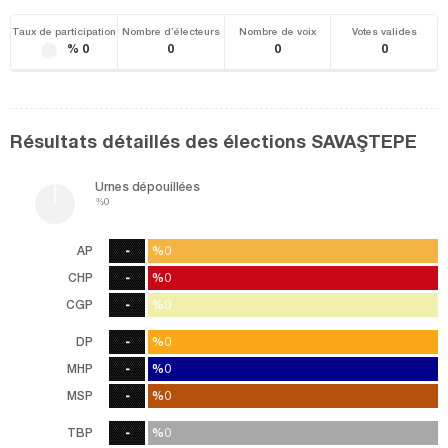
Taux de participation
Nombre d’électeurs
Nombre de voix
Votes valides
% 0
0
0
0
Résultats détaillés des élections SAVAŞTEPE
Urnes dépouillées
%0
AP
-
%0
%0
0
Vote
CHP
-
%0
%0
0
Vote
CGP
-
%0
%0
0
Vote
DP
-
%0
%0
0
Vote
MHP
-
%0
%0
0
Vote
MSP
-
%0
%0
0
Vote
TBP
-
%0
%0
0
Vote