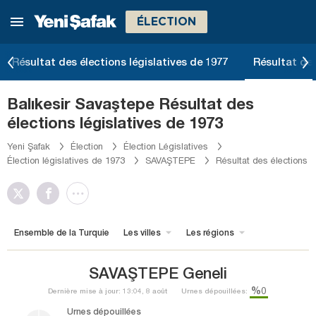
ÉLECTION
Résultat des élections législatives de 1977
Résultat des
Balıkesir Savaştepe Résultat des
élections législatives de 1973
Yeni Şafak
Élection
Élection Législatives
Élection législatives de 1973
SAVAŞTEPE
Résultat des élections
Ensemble de la Turquie
Les villes
Les régions
SAVAŞTEPE Geneli
%0
Dernière mise à jour: 13:04, 8 août
Urnes dépouillées:
Urnes dépouillées