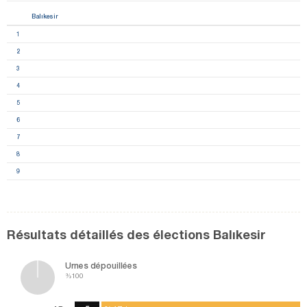
Balıkesir
1
2
3
4
5
6
7
8
9
Résultats détaillés des élections Balıkesir
Urnes dépouillées
%100