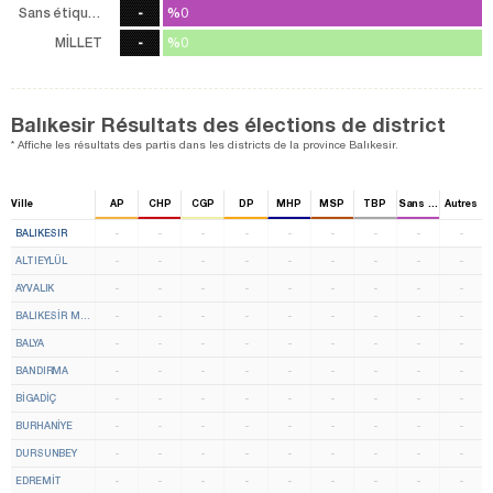
Sans étiquette
-
%0
%0
0
Vote
MİLLET
-
%0
%0
0
Vote
Balıkesir Résultats des élections de district
* Affiche les résultats des partis dans les districts de la province Balıkesir.
Ville
AP
CHP
CGP
DP
MHP
MSP
TBP
Sans étiquette
Autres
BALIKESIR
-
-
-
-
-
-
-
-
-
ALTIEYLÜL
-
-
-
-
-
-
-
-
-
AYVALIK
-
-
-
-
-
-
-
-
-
BALIKESİR MERKEZ
-
-
-
-
-
-
-
-
-
BALYA
-
-
-
-
-
-
-
-
-
BANDIRMA
-
-
-
-
-
-
-
-
-
BİGADİÇ
-
-
-
-
-
-
-
-
-
BURHANİYE
-
-
-
-
-
-
-
-
-
DURSUNBEY
-
-
-
-
-
-
-
-
-
EDREMİT
-
-
-
-
-
-
-
-
-