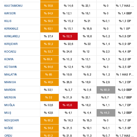
2
1
%
%
%
%
%
KASTAMONU
55,8
14,6
23,1
0
1,7
HAS Part
7
1
1
%
%
%
%
%
KAYSERI
64,9
12,1
18,1
0
1,4
BBP
2
%
%
%
%
%
KILIS
59,5
15,2
21
0,1
1,3
DP
3
%
%
%
%
%
KIRIKKALE
62,1
15,1
18,8
0
1
SP
1
2
%
%
%
%
%
KIRKLARELI
27,4
52,5
16,6
0,2
0,8
DP
2
%
%
%
%
%
KIRŞEHIR
50,2
22,6
22
1,4
0,9
SP
7
3
1
%
%
%
%
%
KOCAELI
52,7
24,6
12
2,3
4,4
SP
11
1
2
%
%
%
%
%
KONYA
69,6
10,2
13,1
1,3
2,2
SP
4
1
%
%
%
%
%
KÜTAHYA
64,6
12,4
15,9
0
2,5
SP
5
1
%
%
%
%
%
MALATYA
68
19,8
8,2
1,2
1
HAS Parti
5
3
2
%
%
%
%
%
MANISA
46,9
28,8
16,9
2,8
1,2
DP
3
3
%
%
%
%
%
MARDIN
32,1
3,7
0,6
60,9
0,9
BBP
4
4
2
1
%
%
%
%
%
MERSIN
32
31,9
23,1
9,7
0,7
BBP
2
3
1
%
%
%
%
%
MUĞLA
32,6
45,6
16,2
1,1
1,7
DP
2
2
%
%
%
%
%
MUŞ
42,8
4,1
4,4
44,3
1,2
BBP
3
%
%
%
%
%
NEVŞEHIR
60,2
16,3
18,3
0
1,7
SP
2
1
%
%
%
%
%
NIĞDE
54,2
21,5
19,1
0,1
1,5
SP
5
1
%
%
%
%
%
ORDU
61,3
21,8
11,3
0,7
1,7
HAS Part