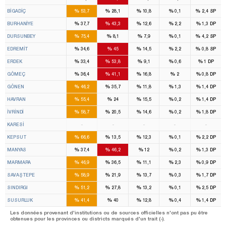
%
%
%
%
%
BİGADİÇ
53,7
28,1
10,8
0,1
2,4
SP
%
%
%
%
%
BURHANİYE
37,7
43,3
12,6
2,2
1,3
DP
%
%
%
%
%
DURSUNBEY
75,4
8,1
7,9
0,1
4,2
SP
%
%
%
%
%
EDREMİT
34,6
45
14,5
2,2
0,8
SP
%
%
%
%
%
ERDEK
33,4
53,8
9,1
0,6
1
DP
%
%
%
%
%
GÖMEÇ
36,4
41,1
16,8
2
0,8
DP
%
%
%
%
%
GÖNEN
46,2
35,7
11,8
1,3
1,4
DP
%
%
%
%
%
HAVRAN
55,4
24
15,5
0,2
1,4
DP
%
%
%
%
%
İVRİNDİ
58,7
20,5
14,6
0,2
1,8
DP
KARESİ
-
-
-
-
-
%
%
%
%
%
KEPSUT
66,6
13,5
12,3
0,1
2,2
DP
%
%
%
%
%
MANYAS
37,4
46,2
12
0,2
1,3
DP
%
%
%
%
%
MARMARA
46,9
36,5
11,1
2,3
0,9
DP
%
%
%
%
%
SAVAŞTEPE
58,9
21,9
13,7
0,3
1,7
DP
%
%
%
%
%
SINDIRGI
51,2
27,8
13,2
0,1
2,5
DP
%
%
%
%
%
SUSURLUK
41,4
40
12,8
0,4
1,4
DP
Les données provenant d'institutions ou de sources officielles n'ont pas pu être
obtenues pour les provinces ou districts marqués d'un trait (-).