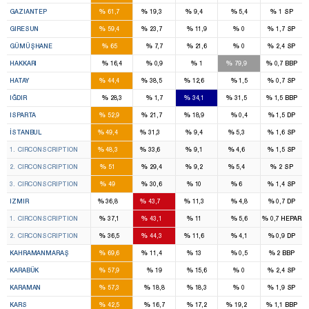
9
2
1
%
%
%
%
%
GAZIANTEP
61,7
19,3
9,4
5,4
1
SP
3
1
%
%
%
%
%
GIRESUN
59,4
23,7
11,9
0
1,7
SP
2
%
%
%
%
%
GÜMÜŞHANE
65
7,7
21,6
0
2,4
SP
3
%
%
%
%
%
HAKKARI
16,4
0,9
1
79,9
0,7
BBP
4
4
1
%
%
%
%
%
HATAY
44,4
38,5
12,6
1,5
0,7
SP
1
1
%
%
%
%
%
IĞDIR
28,3
1,7
34,1
31,5
1,5
BBP
2
1
1
%
%
%
%
%
ISPARTA
52,9
21,7
18,9
0,4
1,5
DP
46
29
7
3
%
%
%
%
%
İSTANBUL
49,4
31,3
9,4
5,3
1,6
SP
16
11
2
1
%
%
%
%
%
1. CIRCONSCRIPTION
48,3
33,6
9,1
4,6
1,5
SP
15
9
2
1
%
%
%
%
%
2. CIRCONSCRIPTION
51
29,4
9,2
5,4
2
SP
15
9
3
1
%
%
%
%
%
3. CIRCONSCRIPTION
49
30,6
10
6
1,4
SP
11
13
2
%
%
%
%
%
IZMIR
36,8
43,7
11,3
4,8
0,7
DP
6
6
1
%
%
%
%
%
1. CIRCONSCRIPTION
37,1
43,1
11
5,6
0,7
HEPAR
5
7
1
%
%
%
%
%
2. CIRCONSCRIPTION
36,5
44,3
11,6
4,1
0,9
DP
6
1
1
%
%
%
%
%
KAHRAMANMARAŞ
69,6
11,4
13
0,5
2
BBP
2
%
%
%
%
%
KARABÜK
57,9
19
15,6
0
2,4
SP
2
%
%
%
%
%
KARAMAN
57,3
18,8
18,3
0
1,9
SP
2
1
%
%
%
%
%
KARS
42,5
16,7
17,2
19,2
1,1
BBP