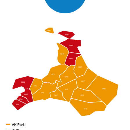
MAR
ERD
BND
GNN
MNY
SSR
BLY
KRS
KEP
EDR
HAV
DRS
ALT
İVR
BUR
BİG
SAV
GÖM
AYV
SIN
AK Parti