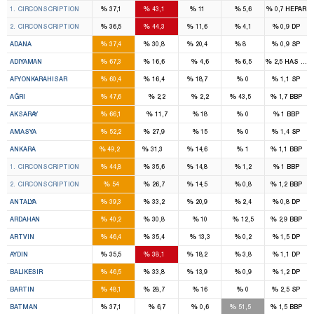
%
%
%
%
%
1. CIRCONSCRIPTION
37,1
43,1
11
5,6
0,7
HEPAR
5
7
1
%
%
%
%
%
2. CIRCONSCRIPTION
36,5
44,3
11,6
4,1
0,9
DP
6
4
3
1
%
%
%
%
%
ADANA
37,4
30,8
20,4
8
0,9
SP
4
1
%
%
%
%
%
ADIYAMAN
67,3
16,6
4,6
6,5
2,5
HAS Part
3
1
1
%
%
%
%
%
AFYONKARAHISAR
60,4
16,4
18,7
0
1,1
SP
3
1
%
%
%
%
%
AĞRI
47,6
2,2
2,2
43,5
1,7
BBP
3
%
%
%
%
%
AKSARAY
66,1
11,7
18
0
1
BBP
2
1
%
%
%
%
%
AMASYA
52,2
27,9
15
0
1,4
SP
17
10
6
%
%
%
%
%
ANKARA
49,2
31,3
14,6
1
1,1
BBP
8
6
2
%
%
%
%
%
1. CIRCONSCRIPTION
44,8
35,6
14,8
1,2
1
BBP
9
4
4
%
%
%
%
%
2. CIRCONSCRIPTION
54
26,7
14,5
0,8
1,2
BBP
6
5
3
%
%
%
%
%
ANTALYA
39,3
33,2
20,9
2,4
0,8
DP
1
1
%
%
%
%
%
ARDAHAN
40,2
30,8
10
12,5
2,9
BBP
1
1
%
%
%
%
%
ARTVIN
46,4
35,4
13,3
0,2
1,5
DP
3
3
1
%
%
%
%
%
AYDIN
35,5
38,1
18,2
3,8
1,1
DP
4
3
1
%
%
%
%
%
BALIKESIR
46,5
33,8
13,9
0,9
1,2
DP
1
1
%
%
%
%
%
BARTIN
48,1
28,7
16
0
2,5
SP
2
2
%
%
%
%
%
BATMAN
37,1
6,7
0,6
51,5
1,5
BBP
1