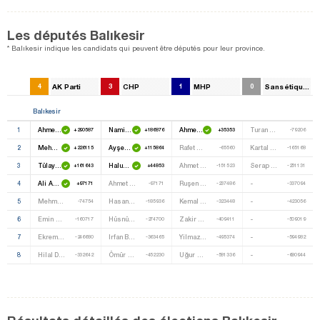
Les députés Balıkesir
* Balıkesir indique les candidats qui peuvent être députés pour leur province.
4
AK Parti
3
CHP
1
MHP
0
Sans étiquette
Balıkesir
1
Ahmet Edip Uğur
Namik Havutça
Ahmet Duran Bulut
Turan Cengiz
+290587
+186876
+35353
-79206
2
Mehmet Cemal Öztaylan
Ayşe Nedret Akova
Rafet Çetinel
Kartal Cemil Demir
+226115
+115864
-65560
-165168
3
Tülay Babuşçu
Haluk Ahmet Gümüş
Ahmet Keskin
Serap Yeşiltuna
+161643
+44853
-151523
-251131
4
Ali Aydinlioğlu
Ahmet Akin
Ruşen Aşkin Akçay
-
+97171
-97171
-237486
-337094
5
Mehmet Akif Okur
Hasan Işgüzar
Kemal Girgin
-
-74754
-185936
-323448
-423056
6
Emin Mehmet Karatan
Hüsnü Erol
Zakir Yilmaz
-
-160717
-274700
-409411
-509019
7
Ekrem Yavaş
Irfan Bariş
Yilmaz Uçak
-
-246680
-363465
-495374
-594982
8
Hilal Demirözer
Ömür Mustafa Boyuer
Uğur Söğüt
-
-332642
-452230
-581336
-680944