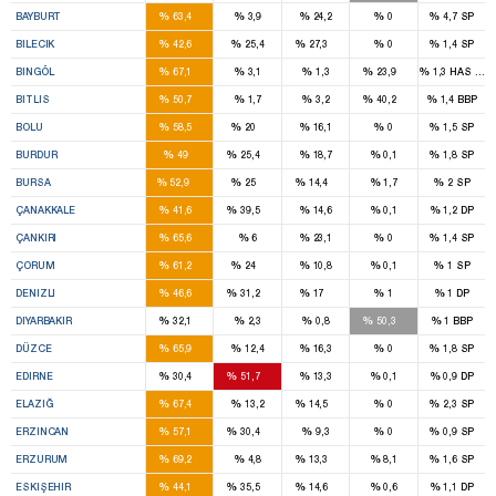
%
%
%
%
%
BAYBURT
63,4
3,9
24,2
0
4,7
SP
1
1
%
%
%
%
%
BILECIK
42,6
25,4
27,3
0
1,4
SP
2
1
%
%
%
%
%
BINGÖL
67,1
3,1
1,3
23,9
1,3
HAS Part
2
1
%
%
%
%
%
BITLIS
50,7
1,7
3,2
40,2
1,4
BBP
2
1
%
%
%
%
%
BOLU
58,5
20
16,1
0
1,5
SP
2
1
%
%
%
%
%
BURDUR
49
25,4
18,7
0,1
1,8
SP
11
5
2
%
%
%
%
%
BURSA
52,9
25
14,4
1,7
2
SP
2
2
%
%
%
%
%
ÇANAKKALE
41,6
39,5
14,6
0,1
1,2
DP
2
%
%
%
%
%
ÇANKIRI
65,6
6
23,1
0
1,4
SP
3
1
%
%
%
%
%
ÇORUM
61,2
24
10,8
0,1
1
SP
4
2
1
%
%
%
%
%
DENIZLI
46,6
31,2
17
1
1
DP
6
4
%
%
%
%
%
DIYARBAKIR
32,1
2,3
0,8
50,3
1
BBP
3
%
%
%
%
%
DÜZCE
65,9
12,4
16,3
0
1,8
SP
1
2
%
%
%
%
%
EDIRNE
30,4
51,7
13,3
0,1
0,9
DP
4
1
%
%
%
%
%
ELAZIĞ
67,4
13,2
14,5
0
2,3
SP
1
1
%
%
%
%
%
ERZINCAN
57,1
30,4
9,3
0
0,9
SP
5
1
%
%
%
%
%
ERZURUM
69,2
4,8
13,3
8,1
1,6
SP
3
2
1
%
%
%
%
%
ESKIŞEHIR
44,1
35,5
14,6
0,6
1,1
DP