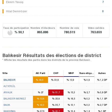
Ekrem Yavaş
7
Hilal Demirözer
8
Taux de participation
Nombre d’électeurs
Nombre de voix
Votes valides
% 90,1
865.886
780.519
763.659
Balıkesir Résultats des élections de district
* Affiche les résultats des partis dans les districts de la province Balıkesir.
Ville
AK Parti
CHP
MHP
Sans étiquette
Autres
4
3
1
%
%
%
%
%
BALIKESIR
46,5
33,8
13,9
0,9
1,2
DP
ALTIEYLÜL
-
-
-
-
-
%
%
%
%
%
AYVALIK
27
51,7
15,3
2,7
0,9
DP
%
%
%
%
%
BALIKESİR MERKEZ
52,8
25,8
16,5
0,3
1,1
SP
%
%
%
%
%
BALYA
43,3
35,7
13,1
0,3
2,7
DP
%
%
%
%
%
BANDIRMA
37,5
43,7
13,4
1,2
1
DP