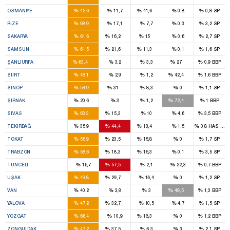
2
2
%
%
%
%
%
OSMANIYE
42,6
11,7
41,6
0,8
0,8
SP
3
%
%
%
%
%
RIZE
68,9
17,1
7,7
0,3
3,2
SP
5
1
1
%
%
%
%
%
SAKARYA
61,6
16,2
15
0,6
2,7
SP
6
2
1
%
%
%
%
%
SAMSUN
61,5
21,6
11,3
0,1
1,6
SP
10
2
%
%
%
%
%
ŞANLIURFA
63,4
3,2
3,3
27
0,9
BBP
2
1
%
%
%
%
%
SIIRT
48,1
2,9
1,2
42,4
1,6
BBP
1
1
%
%
%
%
%
SINOP
54,9
31
8,3
0
1,1
SP
1
3
%
%
%
%
%
ŞIRNAK
20,6
3
1,2
72,4
1
BBP
4
1
%
%
%
%
%
SIVAS
63,3
15,3
10
4,6
3,5
BBP
2
3
1
%
%
%
%
%
TEKIRDAĞ
35,9
44,4
13,4
1,5
0,8
HAS Part
3
1
1
%
%
%
%
%
TOKAT
55,9
23,5
15,8
0
1,7
SP
4
1
1
%
%
%
%
%
TRABZON
58,6
18,3
15,3
0,1
3,5
SP
2
%
%
%
%
%
TUNCELI
15,7
57,5
2,1
22,3
0,7
BBP
2
1
%
%
%
%
%
UŞAK
49,8
29,7
16,4
0
1,2
SP
4
4
%
%
%
%
%
VAN
40,2
3,8
3
49,5
1,3
BBP
1
1
%
%
%
%
%
YALOVA
47,2
32,7
10,5
4,7
1,5
SP
3
1
%
%
%
%
%
YOZGAT
66,4
10,9
18,3
0
1,2
BBP
3
2
%
%
%
%
%
ZONGULDAK
47,2
37,5
6,3
3
2,1
SP