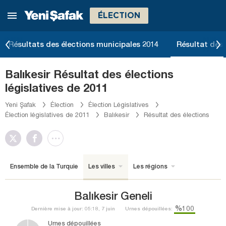
ÉLECTION
Résultats des élections municipales 2014
Résultat des 
Balıkesir Résultat des élections
législatives de 2011
Yeni Şafak
Élection
Élection Législatives
Élection législatives de 2011
Balıkesir
Résultat des élections
Ensemble de la Turquie
Les villes
Les régions
Balıkesir Geneli
%100
Dernière mise à jour: 05:18, 7 juin
Urnes dépouillées:
Urnes dépouillées