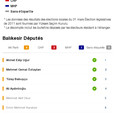
CHP
MHP
Sans étiquette
* Les données des résultats des élections locales du 31 mars Élection législatives
de 2011 sont fournies par Yüksek Seçim Kurulu.
* Le décompte inclut les bulletins déposés par les électeurs résidant à l’étranger.
Balıkesir Députés
4
3
1
0
AK Parti
CHP
MHP
Sans étiquette
Ahmet Edip Uğur
1
Mehmet Cemal Öztaylan
2
Tülay Babuşçu
3
Ali Aydinlioğlu
4
Mehmet Akif Okur
5
Emin Mehmet Karatan
6