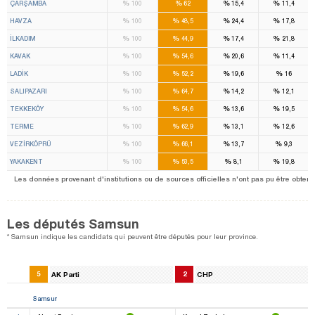
%
%
%
%
ÇARŞAMBA
100
62
15,4
11,4
%
%
%
%
HAVZA
100
48,5
24,4
17,8
%
%
%
%
İLKADIM
100
44,9
17,4
21,8
%
%
%
%
KAVAK
100
54,6
20,6
11,4
%
%
%
%
LADİK
100
52,2
19,6
16
%
%
%
%
SALIPAZARI
100
64,7
14,2
12,1
%
%
%
%
TEKKEKÖY
100
54,6
13,6
19,5
%
%
%
%
TERME
100
62,9
13,1
12,6
%
%
%
%
VEZİRKÖPRÜ
100
66,1
13,7
9,3
%
%
%
%
YAKAKENT
100
53,5
8,1
19,8
Les données provenant d'institutions ou de sources officielles n'ont pas pu être obtenue
Les députés Samsun
* Samsun indique les candidats qui peuvent être députés pour leur province.
5
AK Parti
2
CHP
Samsun