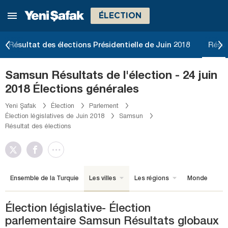
ÉLECTION
Résultat des élections Présidentielle de Juin 2018
Résul
Samsun Résultats de l'élection - 24 juin
2018 Élections générales
Yeni Şafak
Élection
Parlement
Élection législatives de Juin 2018
Samsun
Résultat des élections
Ensemble de la Turquie
Les villes
Les régions
Monde
Élection législative- Élection
parlementaire Samsun Résultats globaux