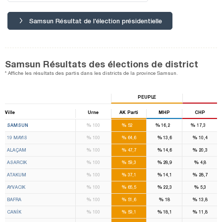
Samsun Résultat de l'élection présidentielle
Samsun Résultats des élections de district
* Affiche les résultats des partis dans les districts de la province Samsun.
PEUPLE
Ville
Urne
AK Parti
MHP
CHP
5
1
2
%
%
%
%
SAMSUN
100
52
16,2
17,3
%
%
%
%
19 MAYIS
100
64,6
13,6
10,4
%
%
%
%
ALAÇAM
100
47,7
14,6
20,3
%
%
%
%
ASARCIK
100
59,3
28,9
4,8
%
%
%
%
ATAKUM
100
37,1
14,1
28,7
%
%
%
%
AYVACIK
100
65,5
22,3
5,3
%
%
%
%
BAFRA
100
51,6
18
13,8
%
%
%
%
CANİK
100
59,1
18,1
11,8