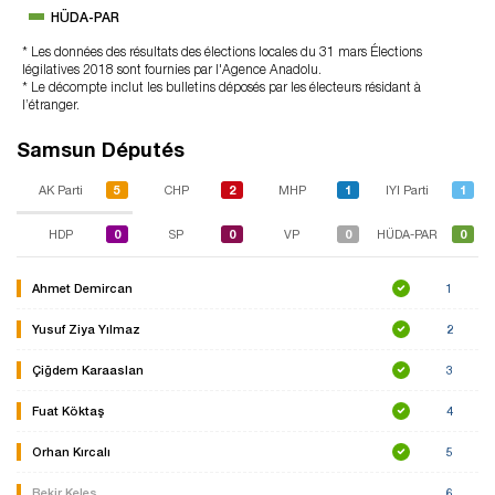
HÜDA-PAR
* Les données des résultats des élections locales du 31 mars Élections
légilatives 2018 sont fournies par l'Agence Anadolu.
* Le décompte inclut les bulletins déposés par les électeurs résidant à
l’étranger.
Samsun Députés
5
2
1
1
AK Parti
CHP
MHP
IYI Parti
0
0
0
0
HDP
SP
VP
HÜDA-PAR
Ahmet Demircan
1
Yusuf Ziya Yılmaz
2
Çiğdem Karaaslan
3
Fuat Köktaş
4
Orhan Kırcalı
5
Bekir Keleş
6