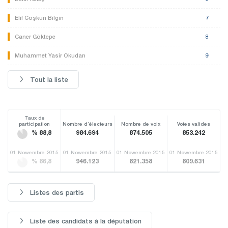
Elif Coşkun Bilgin
7
Caner Göktepe
8
Muhammet Yasir Okudan
9
Tout la liste
Taux de
participation
Nombre d’électeurs
Nombre de voix
Votes valides
% 88,8
984.694
874.505
853.242
01 Nowembre 2015
01 Nowembre 2015
01 Nowembre 2015
01 Nowembre 2015
% 86,8
946.123
821.358
809.631
Listes des partis
Liste des candidats à la députation