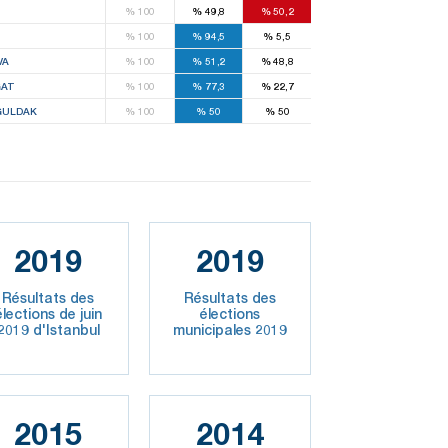
%
100
%
49,8
%
50,2
%
100
%
94,5
%
5,5
VA
%
100
%
51,2
%
48,8
AT
%
100
%
77,3
%
22,7
ULDAK
%
100
%
50
%
50
2019
2019
Résultats des
Résultats des
élections de juin
élections
2019 d'Istanbul
municipales 2019
2015
2014