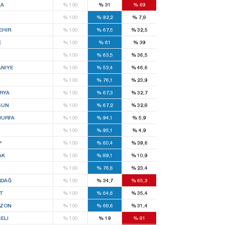
LA
%
100
%
31
%
69
%
100
%
92,2
%
7,8
EHIR
%
100
%
67,5
%
32,5
E
%
100
%
61
%
39
%
100
%
63,5
%
36,5
NIYE
%
100
%
53,4
%
46,6
%
100
%
76,1
%
23,9
RYA
%
100
%
67,3
%
32,7
SUN
%
100
%
67,2
%
32,8
IURFA
%
100
%
94,1
%
5,9
%
100
%
95,1
%
4,9
P
%
100
%
60,4
%
39,6
AK
%
100
%
89,1
%
10,9
S
%
100
%
76,6
%
23,4
RDAĞ
%
100
%
34,7
%
65,3
T
%
100
%
64,6
%
35,4
BZON
%
100
%
68,6
%
31,4
ELI
%
100
%
19
%
81