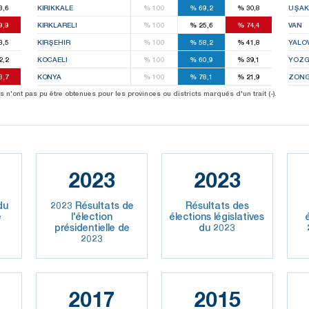
3,6
KIRIKKALE
%
100
%
69,2
%
30,8
UŞAK
9,9
KIRKLARELI
%
100
%
25,6
%
74,4
VAN
3,5
KIRŞEHIR
%
100
%
58,2
%
41,8
YALO
2,2
KOCAELI
%
100
%
60,9
%
39,1
YOZG
3,7
KONYA
%
100
%
78,1
%
21,9
ZONG
 n'ont pas pu être obtenues pour les provinces ou districts marqués d'un trait (-).
2023
2023
du
2023 Résultats de
Résultats des
e
l'élection
élections législatives
présidentielle de
du 2023
2023
2017
2015