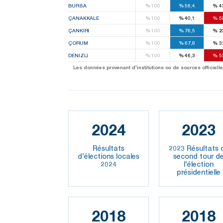
BURSA
%
100
%
56,4
%
4
ÇANAKKALE
%
100
%
40,1
%
5
ÇANKIRI
%
100
%
76,5
%
2
ÇORUM
%
100
%
67,8
%
3
DENIZLI
%
100
%
46,3
%
5
Les données provenant d'institutions ou de sources officielles
2024
2023
Résultats
2023 Résultats 
d'élections locales
second tour d
2024
l'élection
présidentielle
2018
2018