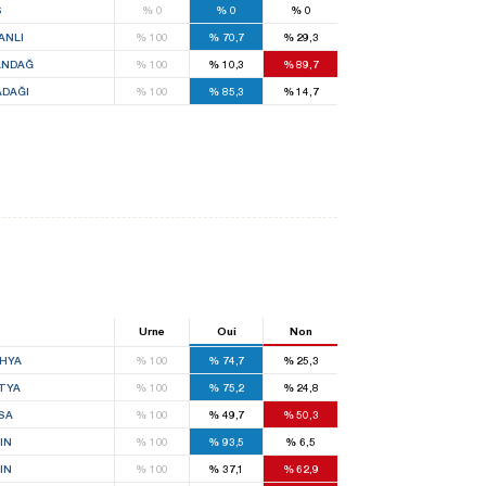
S
%
0
%
0
%
0
ANLI
%
100
%
70,7
%
29,3
ANDAĞ
%
100
%
10,3
%
89,7
ADAĞI
%
100
%
85,3
%
14,7
Urne
Oui
Non
HYA
%
100
%
74,7
%
25,3
TYA
%
100
%
75,2
%
24,8
SA
%
100
%
49,7
%
50,3
IN
%
100
%
93,5
%
6,5
IN
%
100
%
37,1
%
62,9