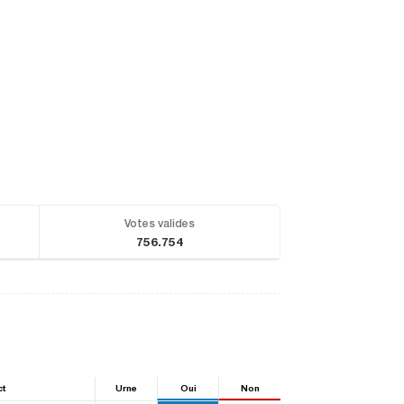
Votes valides
756.754
ct
Urne
Oui
Non