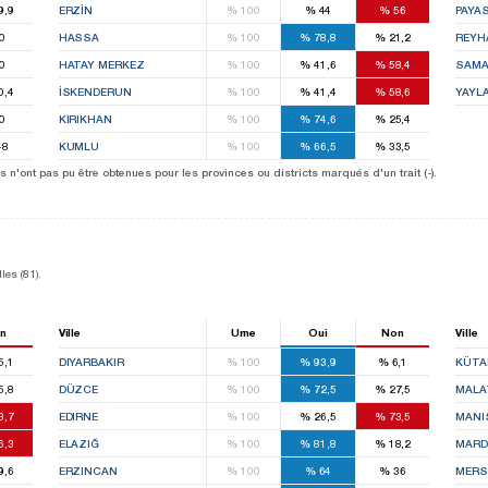
9,9
ERZİN
%
100
%
44
%
56
PAYA
0
HASSA
%
100
%
78,8
%
21,2
REYH
0
HATAY MERKEZ
%
100
%
41,6
%
58,4
SAM
0,4
İSKENDERUN
%
100
%
41,4
%
58,6
YAYL
0
KIRIKHAN
%
100
%
74,6
%
25,4
48
KUMLU
%
100
%
66,5
%
33,5
 n'ont pas pu être obtenues pour les provinces ou districts marqués d'un trait (-).
les (81).
n
Ville
Urne
Oui
Non
Ville
5,1
DIYARBAKIR
%
100
%
93,9
%
6,1
KÜTA
5,8
DÜZCE
%
100
%
72,5
%
27,5
MALA
3,7
EDIRNE
%
100
%
26,5
%
73,5
MANI
6,3
ELAZIĞ
%
100
%
81,8
%
18,2
MARD
9,6
ERZINCAN
%
100
%
64
%
36
MERS