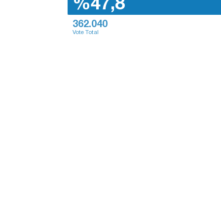
%47,8
362.040
Vote Total