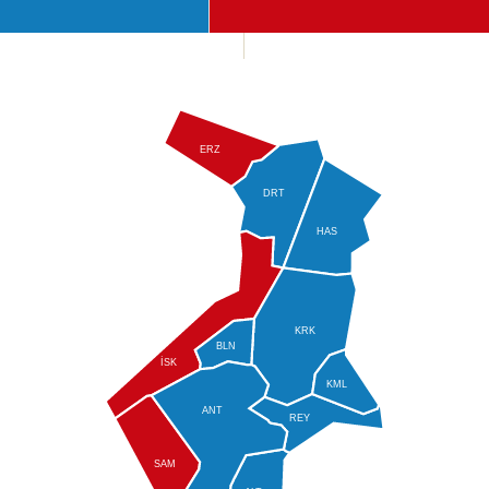
ERZ
DRT
HAS
KRK
BLN
İSK
KML
ANT
REY
SAM