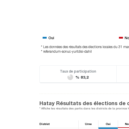
Oui
N
* Les données des résultats des élections locales du 31 ma
* referandum-sonuc-yurtdisi-dahil
Taux de participation
% 83,2
Hatay Résultats des élections de d
* Affiche les résultats des partis dans les districts de la province 
District
Urne
Oui
No