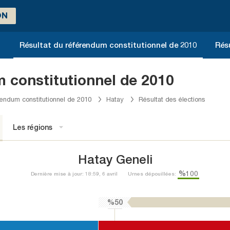
ON
1
Résultat du référendum constitutionnel de 2010
Rés
 constitutionnel de 2010
endum constitutionnel de 2010
Hatay
Résultat des élections
Les régions
Hatay Geneli
%100
Dernière mise à jour: 18:59, 6 avril
Urnes dépouillées:
%50