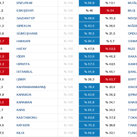
4,7
ERZURUM
%
100
%
86,9
%
13,1
MUĞ
,2
ESKIŞEHIR
%
100
%
46
%
54
MUŞ
3,3
GAZIANTEP
%
100
%
69,8
%
30,2
NEVŞ
1,3
GIRESUN
%
100
%
63,5
%
36,5
NIĞD
5,8
GÜMÜŞHANE
%
100
%
78,5
%
21,5
ORDU
6,7
HAKKARI
%
100
%
94,3
%
5,7
OSMA
45
HATAY
%
100
%
47,8
%
52,2
RIZE
0,2
IĞDIR
%
100
%
53,8
%
46,2
SAKA
4,2
ISPARTA
%
100
%
57,5
%
42,5
SAM
1,7
İSTANBUL
%
100
%
54,9
%
45,1
ŞANL
4,6
IZMIR
%
100
%
36,3
%
63,7
SIIRT
,3
KAHRAMANMARAŞ
%
100
%
79,4
%
20,6
SINO
4,9
KARABÜK
%
100
%
63,8
%
36,2
ŞIRN
0,5
KARAMAN
%
100
%
65,9
%
34,1
SIVA
,7
KARS
%
100
%
65,5
%
34,5
TEKI
,9
KASTAMONU
%
100
%
62,8
%
37,2
TOKA
4,6
KAYSERI
%
100
%
73,2
%
26,8
TRA
7,5
KILIS
%
100
%
66,9
%
33,1
TUNC