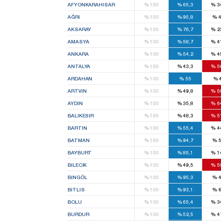
AFYONKARAHISAR
%
100
%
65,3
%
3
AĞRI
%
100
%
95,8
%
4
AKSARAY
%
100
%
76,7
%
2
AMASYA
%
100
%
58,7
%
4
ANKARA
%
100
%
54,2
%
4
ANTALYA
%
100
%
43,3
%
5
ARDAHAN
%
100
%
55
%
ARTVIN
%
100
%
49,8
%
5
AYDIN
%
100
%
35,8
%
6
BALIKESIR
%
100
%
48,3
%
5
BARTIN
%
100
%
55,4
%
4
BATMAN
%
100
%
94,7
%
5
BAYBURT
%
100
%
85,1
%
1
BILECIK
%
100
%
49,5
%
5
BINGÖL
%
100
%
95,3
%
4
BITLIS
%
100
%
93,1
%
6
BOLU
%
100
%
65,4
%
3
BURDUR
%
100
%
52,5
%
4