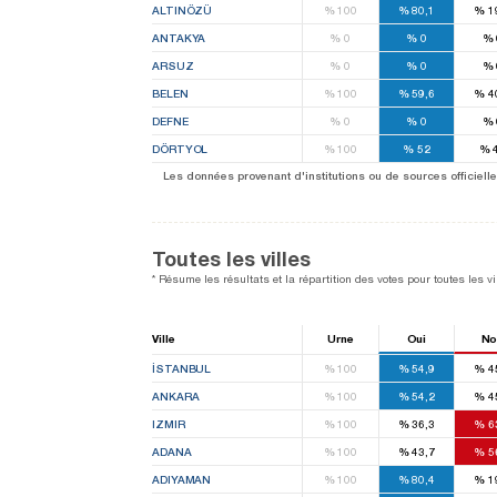
ALTINÖZÜ
%
100
%
80,1
%
1
ANTAKYA
%
0
%
0
%
ARSUZ
%
0
%
0
%
BELEN
%
100
%
59,6
%
4
DEFNE
%
0
%
0
%
DÖRTYOL
%
100
%
52
%
Les données provenant d'institutions ou de sources officielles
Toutes les villes
* Résume les résultats et la répartition des votes pour toutes les vil
Ville
Urne
Oui
No
İSTANBUL
%
100
%
54,9
%
4
ANKARA
%
100
%
54,2
%
4
IZMIR
%
100
%
36,3
%
6
ADANA
%
100
%
43,7
%
5
ADIYAMAN
%
100
%
80,4
%
1