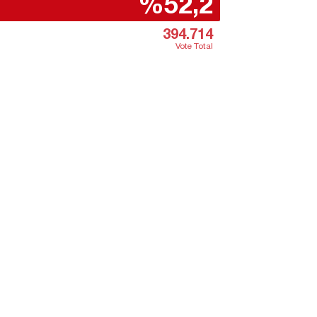
%52,2
394.714
Vote Total