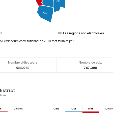
ALT
YAY
on
Les régions non électorales
rs Référendum constitutionnel de 2010 sont fournies par .
Nombre d’électeurs
Nombre de voix
922.012
767.398
istrict
Hatay.
n
District
Urne
Oui
Non
Distri