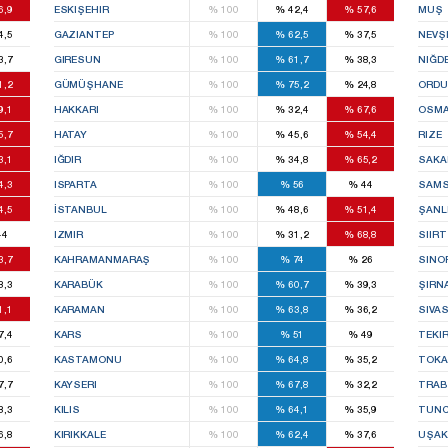
6,9
ESKIŞEHIR
%
100
%
42,4
%
57,6
MUŞ
4,5
GAZIANTEP
%
100
%
62,5
%
37,5
NEVŞ
3,7
GIRESUN
%
100
%
61,7
%
38,3
NIĞD
1,2
GÜMÜŞHANE
%
100
%
75,2
%
24,8
ORDU
9,1
HAKKARI
%
100
%
32,4
%
67,6
OSMA
5,7
HATAY
%
100
%
45,6
%
54,4
RIZE
3,1
IĞDIR
%
100
%
34,8
%
65,2
SAKA
4,3
ISPARTA
%
100
%
56
%
44
SAM
4,5
İSTANBUL
%
100
%
48,6
%
51,4
ŞANL
44
IZMIR
%
100
%
31,2
%
68,8
SIIRT
3,7
KAHRAMANMARAŞ
%
100
%
74
%
26
SINO
8,3
KARABÜK
%
100
%
60,7
%
39,3
ŞIRN
1,1
KARAMAN
%
100
%
63,8
%
36,2
SIVA
7,4
KARS
%
100
%
51
%
49
TEKI
0,6
KASTAMONU
%
100
%
64,8
%
35,2
TOKA
7,7
KAYSERI
%
100
%
67,8
%
32,2
TRA
8,3
KILIS
%
100
%
64,1
%
35,9
TUNC
6,8
KIRIKKALE
%
100
%
62,4
%
37,6
UŞAK