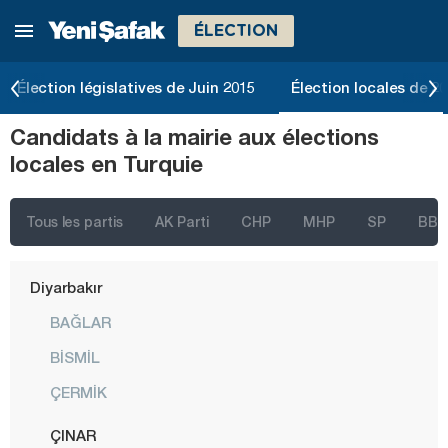
ÉLECTION
Bolu
Burdur
Élection législatives de Juin 2015
Élection locales de 2
Bursa
Candidats à la mairie aux élections
Çanakkale
locales en Turquie
Çankırı
Çorum
Tous les partis
AK Parti
CHP
MHP
SP
BBP
Denizli
Diyarbakır
BAĞLAR
BİSMİL
ÇERMİK
ÇINAR