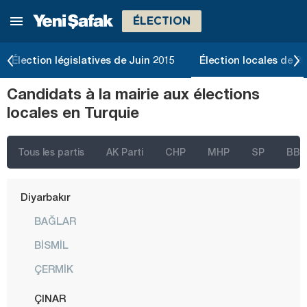
ÉLECTION
Bolu
Burdur
Élection législatives de Juin 2015
Élection locales de 2
Bursa
Candidats à la mairie aux élections
Çanakkale
locales en Turquie
Çankırı
Çorum
Tous les partis
AK Parti
CHP
MHP
SP
BBP
Denizli
Diyarbakır
BAĞLAR
BİSMİL
ÇERMİK
ÇINAR