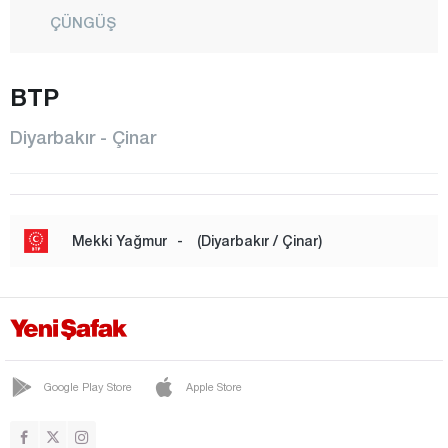
ÇÜNGÜŞ
DİCLE
BTP
EĞİL
ERGANİ
Diyarbakır - Çinar
HANİ
HAZRO
KAYAPINAR
Mekki Yağmur
-
(Diyarbakır / Çinar)
KOCAKÖY
KULP
LİCE
SİLVAN
Google Play Store
Apple Store
SUR
YENİŞEHİR