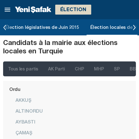
ÉLECTION
Manisa
Mardin
Élection législatives de Juin 2015
Élection locales de 2
Mersin
Candidats à la mairie aux élections
Muğla
locales en Turquie
Muş
Nevşehir
Tous les partis
AK Parti
CHP
MHP
SP
BBP
Niğde
Ordu
AKKUŞ
ALTINORDU
AYBASTI
ÇAMAŞ