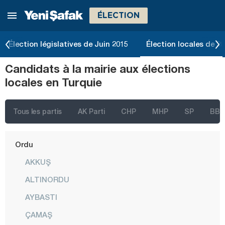
ÉLECTION
Manisa
Mardin
Élection législatives de Juin 2015
Élection locales de 2
Mersin
Candidats à la mairie aux élections
Muğla
locales en Turquie
Muş
Nevşehir
Tous les partis
AK Parti
CHP
MHP
SP
BBP
Niğde
Ordu
AKKUŞ
ALTINORDU
AYBASTI
ÇAMAŞ