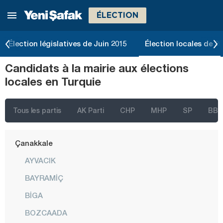
ÉLECTION
Bayburt
Bilecik
Élection législatives de Juin 2015
Élection locales de 2
Bingöl
Candidats à la mairie aux élections
Bitlis
locales en Turquie
Bolu
Burdur
Tous les partis
AK Parti
CHP
MHP
SP
BBP
Bursa
Çanakkale
AYVACIK
BAYRAMİÇ
BİGA
BOZCAADA