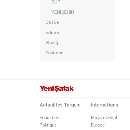
SUR
YENİŞEHİR
Düzce
Edirne
Elazığ
Erzincan
Erzurum
Eskişehir
Gaziantep
Giresun
Gümüşhane
Actualités Turquie
International
Hakkari
Éducation
Moyen-Orient
Hatay
Politique
Europe