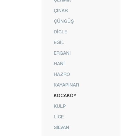
ÇINAR
ÇÜNGÜŞ
DİCLE
EĞİL
ERGANİ
HANİ
HAZRO
KAYAPINAR
KOCAKÖY
KULP
LİCE
SİLVAN