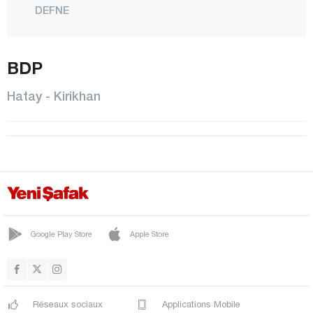
DEFNE
DÖRTYOL
ERZİN
BDP
HASSA
Hatay - Kirikhan
İSKENDERUN
KIRIKHAN
KUMLU
PAYAS
REYHANLI
SAMANDAĞ
Google Play Store
Apple Store
YAYLADAĞI
Iğdır
Réseaux sociaux
Applications Mobile
Isparta