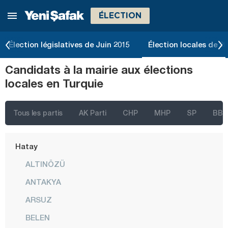
ÉLECTION
Erzincan
Erzurum
Élection législatives de Juin 2015
Élection locales de 2
Eskişehir
Candidats à la mairie aux élections
Gaziantep
locales en Turquie
Giresun
Gümüşhane
Tous les partis
AK Parti
CHP
MHP
SP
BBP
Hakkari
Hatay
ALTINÖZÜ
ANTAKYA
ARSUZ
BELEN