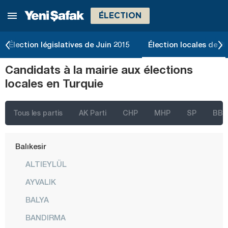
ÉLECTION
Ağrı
Aksaray
Élection législatives de Juin 2015
Élection locales de 2
Amasya
Candidats à la mairie aux élections
Antalya
locales en Turquie
Ardahan
Artvin
Tous les partis
AK Parti
CHP
MHP
SP
BBP
Aydın
Balıkesir
ALTIEYLÜL
AYVALIK
BALYA
BANDIRMA