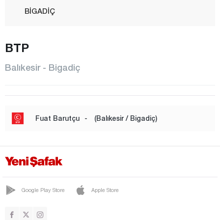
BİGADİÇ
BURHANİYE
BTP
DURSUNBEY
EDREMİT
Balıkesir - Bigadiç
ERDEK
GÖMEÇ
GÖNEN
Fuat Barutçu
-
(Balıkesir / Bigadiç)
HAVRAN
İVRİNDİ
KARESİ
KEPSUT
Google Play Store
Apple Store
MANYAS
MARMARA