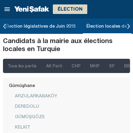
ÉLECTION
Edirne
Elazığ
Élection législatives de Juin 2015
Élection locales de 2
Erzincan
Candidats à la mairie aux élections
Erzurum
locales en Turquie
Eskişehir
Gaziantep
Tous les partis
AK Parti
CHP
MHP
SP
BBP
Giresun
Gümüşhane
ARZULARKABAKÖY
DEREDOLU
GÜMÜŞGÖZE
KELKİT