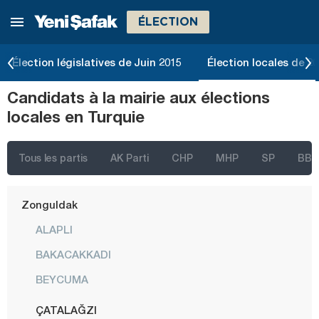
ÉLECTION
Tokat
Trabzon
Élection législatives de Juin 2015
Élection locales de 2
Tunceli
Candidats à la mairie aux élections
Uşak
locales en Turquie
Van
Yalova
Tous les partis
AK Parti
CHP
MHP
SP
BBP
Yozgat
Zonguldak
ALAPLI
BAKACAKKADI
BEYCUMA
ÇATALAĞZI