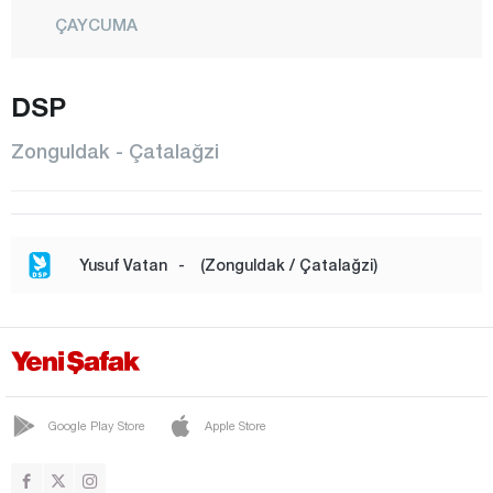
ÇAYCUMA
ÇAYDEĞİRMENİ
DSP
DEVREK
ELVANPAZARCIK
Zonguldak - Çatalağzi
EREĞLİ
FİLYOS
GELİK
Yusuf Vatan
-
(Zonguldak / Çatalağzi)
GÖKÇEBEY
GÜLÜÇ
GÜMELİ
KANDİLLİ
Google Play Store
Apple Store
KARAMAN
KARAPINAR