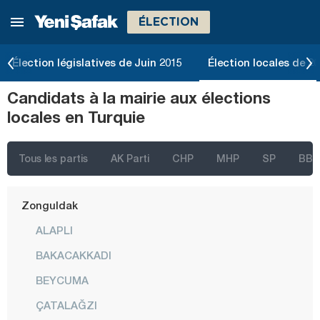
ÉLECTION
Tokat
Trabzon
Élection législatives de Juin 2015
Élection locales de 2
Tunceli
Candidats à la mairie aux élections
Uşak
locales en Turquie
Van
Yalova
Tous les partis
AK Parti
CHP
MHP
SP
BBP
Yozgat
Zonguldak
ALAPLI
BAKACAKKADI
BEYCUMA
ÇATALAĞZI