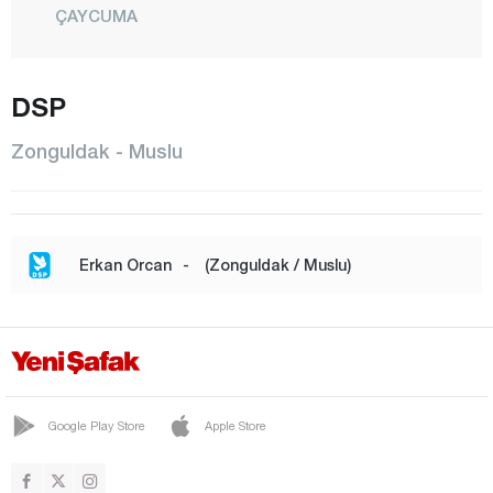
ÇAYCUMA
ÇAYDEĞİRMENİ
DEVREK
DSP
ELVANPAZARCIK
Zonguldak - Muslu
EREĞLİ
FİLYOS
GELİK
Erkan Orcan
-
(Zonguldak / Muslu)
GÖKÇEBEY
GÜLÜÇ
GÜMELİ
KANDİLLİ
Google Play Store
Apple Store
KARAMAN
KARAPINAR