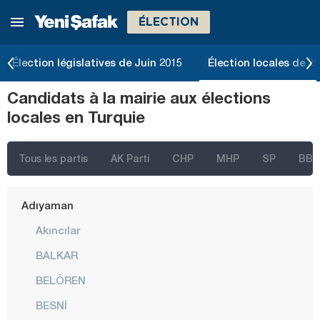
ÉLECTION
Élection législatives de Juin 2015
Élection locales de 2
Candidats à la mairie aux élections
İstanbul
locales en Turquie
Ankara
Izmir
Tous les partis
AK Parti
CHP
MHP
SP
BBP
Adana
Adıyaman
Akıncılar
BALKAR
BELÖREN
BESNİ