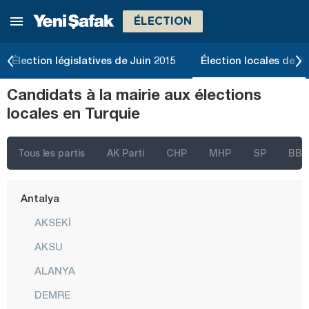
ÉLECTION
Izmir
Adana
Élection législatives de Juin 2015
Élection locales de 2
Adıyaman
Candidats à la mairie aux élections
Afyonkarahisar
locales en Turquie
Ağrı
Aksaray
Tous les partis
AK Parti
CHP
MHP
SP
BBP
Amasya
Antalya
AKSEKİ
AKSU
ALANYA
DEMRE