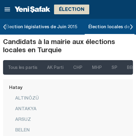
ÉLECTION
Erzincan
Erzurum
Élection législatives de Juin 2015
Élection locales de 2
Eskişehir
Candidats à la mairie aux élections
Gaziantep
locales en Turquie
Giresun
Gümüşhane
Tous les partis
AK Parti
CHP
MHP
SP
BBP
Hakkari
Hatay
ALTINÖZÜ
ANTAKYA
ARSUZ
BELEN