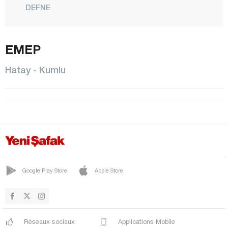
DEFNE
DÖRTYOL
ERZİN
EMEP
HASSA
Hatay - Kumlu
İSKENDERUN
KIRIKHAN
KUMLU
PAYAS
REYHANLI
SAMANDAĞ
Google Play Store
Apple Store
YAYLADAĞI
Iğdır
Réseaux sociaux
Applications Mobile
Isparta