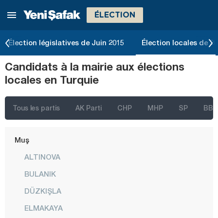
ÉLECTION
Konya
Kütahya
Élection législatives de Juin 2015
Élection locales de 2
Malatya
Candidats à la mairie aux élections
Manisa
locales en Turquie
Mardin
Mersin
Tous les partis
AK Parti
CHP
MHP
SP
BBP
Muğla
Muş
ALTINOVA
BULANIK
DÜZKIŞLA
ELMAKAYA