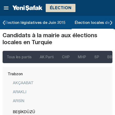
ÉLECTION
Şanlıurfa
Siirt
Élection législatives de Juin 2015
Élection locales de 2
Sinop
Candidats à la mairie aux élections
Şırnak
locales en Turquie
Sivas
Tekirdağ
Tous les partis
AK Parti
CHP
MHP
SP
BBP
Tokat
Trabzon
AKÇAABAT
ARAKLI
ARSİN
BEŞİKDÜZÜ