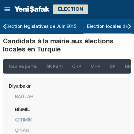
ÉLECTION
Bolu
Burdur
Élection législatives de Juin 2015
Élection locales de 2
Bursa
Candidats à la mairie aux élections
Çanakkale
locales en Turquie
Çankırı
Çorum
Tous les partis
AK Parti
CHP
MHP
SP
BBP
Denizli
Diyarbakır
BAĞLAR
BİSMİL
ÇERMİK
ÇINAR