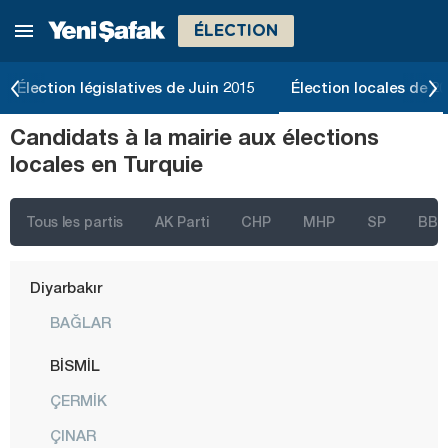
ÉLECTION
Bolu
Burdur
Élection législatives de Juin 2015
Élection locales de 2
Bursa
Candidats à la mairie aux élections
Çanakkale
locales en Turquie
Çankırı
Çorum
Tous les partis
AK Parti
CHP
MHP
SP
BBP
Denizli
Diyarbakır
BAĞLAR
BİSMİL
ÇERMİK
ÇINAR